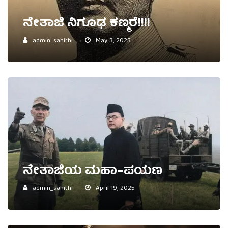
ನೇತಾಜಿ ನಿಗೂಢ ಕಣ್ಮರೆ!!!!
admin_sahithi
May 3, 2025
ನೇತಾಜಿಯ ಮಹಾ–ಪಯಣ
admin_sahithi
April 19, 2025