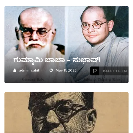
ಗುಮ್ನಾಮಿ ಬಾಬಾ – ಸುಭಾಷ್!
admin_sahithi
May 11, 2025