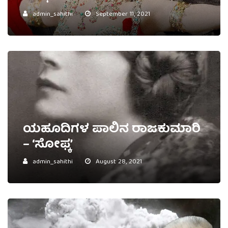
admin_sahithi
September 11, 2021
ಯಹೂದಿಗಳ ಪಾಲಿನ ರಾಜಕುಮಾರಿ
– ‘ಸೋಫ್ಕ’
admin_sahithi
August 28, 2021