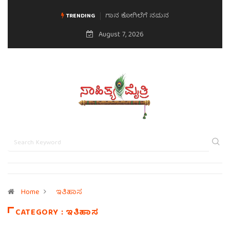
ಗಾನ ಕೋಗಿಲೆಗೆ ನಮನ
ಮನಸಿನ ಸವಿಭಾವ
TRENDING
August 7, 2026
Home
ಇತಿಹಾಸ
CATEGORY : ಇತಿಹಾಸ