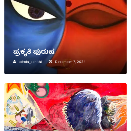
ಪ್ರಕೃತಿ ಪುರುಷ
admin_sahithi
December 7, 2024