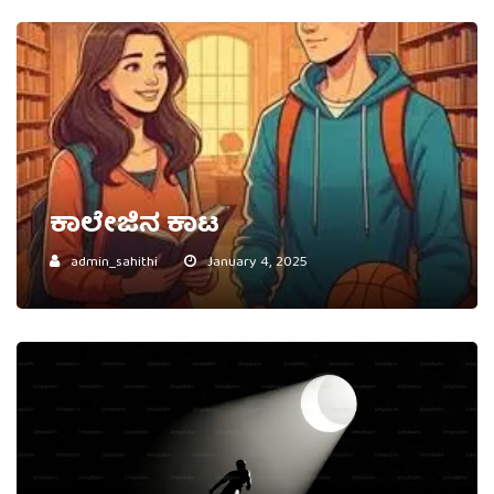
ಕಾಲೇಜಿನ ಕಾಟ
admin_sahithi
January 4, 2025