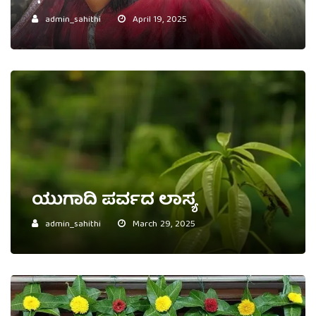
admin_sahithi
April 19, 2025
ಯುಗಾದಿ ಪರ್ವದ ಲಾಸ್ಯ
admin_sahithi
March 29, 2025