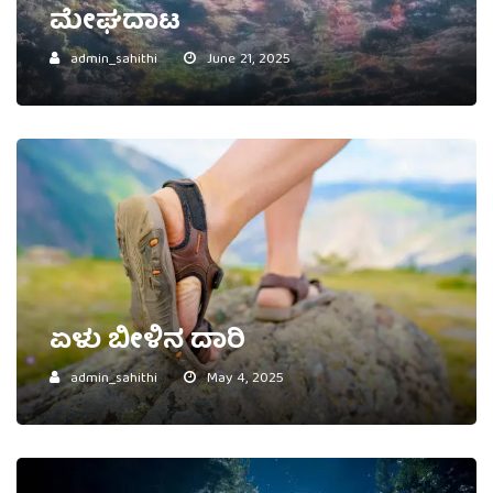
ಮೇಘದಾಟ
admin_sahithi
June 21, 2025
ಏಳು ಬೀಳಿನ ದಾರಿ
admin_sahithi
May 4, 2025