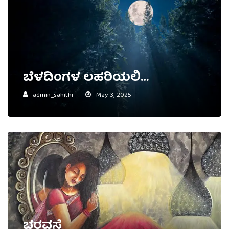
ಬೆಳದಿಂಗಳ ಲಹರಿಯಲಿ…
admin_sahithi
May 3, 2025
ಭರವಸೆ