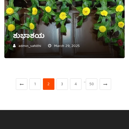
ಶುಭಾಶಯ
admin_sahithi
March 29, 2025
…
1
2
3
4
50