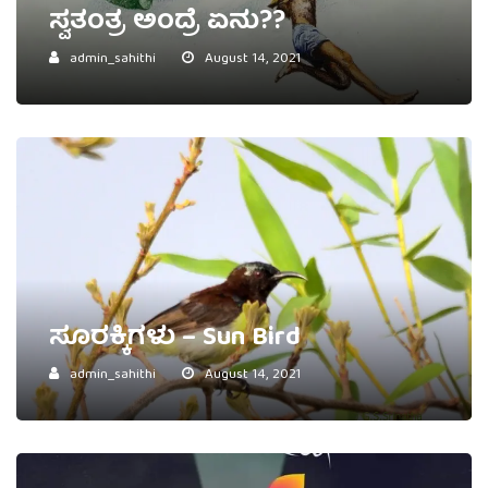
ಸ್ವತಂತ್ರ ಅಂದ್ರೆ ಏನು??
admin_sahithi
August 14, 2021
ಸೂರಕ್ಕಿಗಳು – Sun Bird
admin_sahithi
August 14, 2021