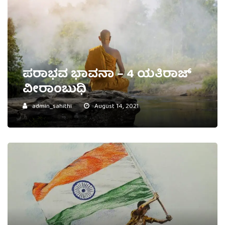
ಪರಾಭವ ಭಾವನಾ – 4 ಯತಿರಾಜ್‌
ವೀರಾಂಬುಧಿ
admin_sahithi
August 14, 2021