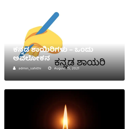
ಕನ್ನಡ ಶಾಯಿರಿಗಳು – ಒಂದು
ಅವಲೋಕನ
admin_sahithi
August 15, 2021