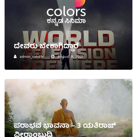
ದೇವರು ಬೇಕಾಗಿದ್ದಾರೆ
admin_sahithi
August 8, 2021
ಪರಾಭವ ಭಾವನಾ – 3 ಯತಿರಾಜ್‌
ವೀರಾಂಬುಧಿ