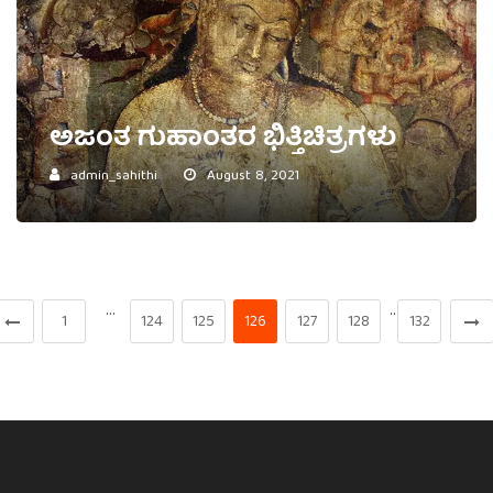
ಅಜಂತ ಗುಹಾಂತರ ಭಿತ್ತಿಚಿತ್ರಗಳು
admin_sahithi
August 8, 2021
…
…
1
124
125
126
127
128
132