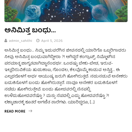
ಅನಿಮಿತ್ತ ಬಂಧು…
admin_sahithi
April 5, 2026
ಅನಿಮಿತ್ತ ಬಂಧು… ನಿಮ್ಮ ಇದುವರೆಗಿನ ಜೀವನದಲ್ಲಿ ಯಾರಿಗೊ ಒಬ್ಬರಿಗಾದರು
ನೀವು ಅನಿಮಿತ್ತ ಬಂಧುವಾಗಿದ್ದೀರಾ ?! ಆಗಿದ್ದರೆ ಕಂಗ್ರಾಟ್ಸ್, ನಿಮ್ಮೊಳಗಿನ
ಪರಮಾತ್ಮ ಜಾಗೃತವಾಗಿದ್ದಾನೆಂದರ್ಥ. ಒಂದಷ್ಟು ಬೇಕು-ಬೇಡ, ಇರುವ-
ಇಲ್ಲದಿರುವಿಕೆಯ ಹುಡುಕಾಟ, ಗೊಂದಲ, ಕೆಲವೊಮ್ಮೆ ಕಾಡುವ ಅಸ್ತಿತ್ವ… ಈ
ಎಲ್ಲದರೊಳಗೆ ಅರ್ಧ ಆಯುಷ್ಯ ಜರುಗಿ ಹೋಗಿರುತ್ತದೆ. ನಡುನಡುವೆ ಅನೇಕರು
ಬದುಕಿನೊಳಗೆ ಬಂದು ಹೋಗಿರುತ್ತಾರೆ. ನಾವೂ ಅನೇಕರ ಬದುಕಿನೊಳಗೆ
ನಡೆದು ಹೋಗಿರುತ್ತೇವೆ. ಬಂದು ಹೋದವರಲ್ಲಿ ನೆನಪಲ್ಲಿ
ಉಳಿದುಹೋದವರೆಷ್ಟೊ ? ಮತ್ತು ನೆಪದಲ್ಲಿ ಎದ್ದು ಹೋದವರೆಷ್ಟೊ ?!
ಲೆಕ್ಕಾಚಾರಕ್ಕೆ ಕೂತರೆ ಅಗಣಿತ ತಾರೆಗಳು. ಯಾರಿದ್ದರೂ, […]
READ MORE