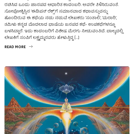
ರಚಿಸಿದ ಒಂದು ಜಾನಪದ ಆಧಾರಿತ ಕಾದಂಬರಿ. ಅವರೇ ತಿಳಿಸಿರುವಂತೆ.
ಸೋಫೋಕ್ಲಿಸ್ಸಿನ ‘ಈಡಿಪಸ್ ರೆಕ್ಸ್’ಗೆ ಸಮಾನವಾದ ಕಥಾವಸ್ತುವನ್ನು
ಹೊಂದಿರುವ ಈ ಕಥೆಯ ನಡು ನಡುವೆ ಲೇಖಕರು ‘ಸಂತಾಲಿ’, ‘ಮರಾಠಿ’,
ತಮಿಳು ಕನ್ನಡ ಮೊದಲಾದ ಭಾಷೆಯ ಜನಪದ ಕಥೆ- ಉಪಕಥೆಗಳನ್ನೂ
ಬಳಸಿದ್ದಾರೆ. ಇದು ಕಾದಂಬರಿಗೆ ವಿಶೇಷ ಮೆರಗು ನೀಡುವಂತಿದೆ. ಬಾಲ್ಯದಲ್ಲಿ
ಲೇಖಕಿಗೆ ಸಂಪಿಗೆ ಲಕ್ಷ್ಮಮ್ಮನವರು ಹೇಳುತ್ತಿದ್ದ […]
READ MORE