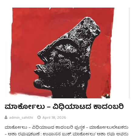
ಮಾರ್ಕೋಲು – ವಿಧಿಯಾಟದ ಕಾದಂಬರಿ
admin_sahithi
April 18, 2026
ಮಾರ್ಕೋಲು – ವಿಧಿಯಾಟದ ಕಾದಂಬರಿ ಪುಸ್ತಕ – ಮಾರ್ಕೋಲುಲೇಖಕರು
– ಆಶಾ ರಘುಪ್ರಕಟಣೆ : ಉಪಾಸನ ಬುಕ್ಸ್ ಮಾರ್ಕೋಲು’ ಆಶಾ ರಘು ಅವರು