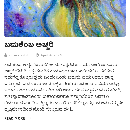
ಬದುಕೆಂಬ ಅಚ್ಚರಿ
admin_sahithi
April 4, 2026
ಬದುಕೆಂಬ ಅಚ್ಚರಿ “ಬದುಕು” ಈ ಮೂರಕ್ಷರದ ಪದ ಯಾವಾಗಲೂ ಒಂದು
ಅಚ್ಚರಿಯೆನಿಸಿ ನನ್ನ ಮನಸಿಗೆ ಕಾಡುವುದುಂಟು. ಏಕೆಂದರೆ ಆ ಭಗವಂತ
ನಮಗೆಲ್ಲ ಕೊಟ್ಟಿರುವುದು ಒಂದೇ ಒಂದು ಬದುಕು. ಬಯಸಿದರೂ ನಾವು
ಇನ್ನೊಂದು ಮತ್ತೊಂದು ಅಂತ ಲೆಕ್ಕ ಹಾಕಿ ಬೇರೆ ಬದುಕನು ಪಡೆಯಲಾರೆವು.
ಇರುವ ಒಂದು ಬದುಕನೇ ಸರಿಯಾಗಿ ಜೀವಿಸದೇ ಸುಮ್ಮನೆ ಮನಸಿಗೆ ಕಿರಿಕಿರಿ,
ನೋವು ಮಾಡಿಕೊಂಡು ಬೇರೆಯವರಿಗೂ ನೆಮ್ಮದಿಯಿಂದ ಬದಕಲು
ಬಿಡಲಾರದ ಮಂದಿ ಎಷ್ಟಿಲ್ಲ ಈ ಜಗದಲಿ. ಅವರಿಗೆಲ್ಲ ತಮ್ಮ ಬದುಕನು ತಮ್ಮದೇ
ದೃಷ್ಟಿಕೋನದಿಂದ ನೋಡಿ ಗೊತ್ತಿರುವುದೇ […]
READ MORE