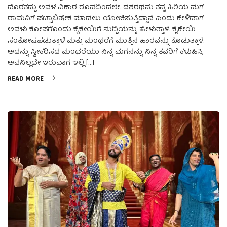
ದೊರೆತದ್ದು ಅವಳ ವಿಕಾರ ರೂಪದಿಂದಲೇ. ದಶರಥನು ತನ್ನ ಹಿರಿಯ ಮಗ
ರಾಮನಿಗೆ ಪಟ್ಟಾಭಿಷೇಕ ಮಾಡಲು ಯೋಚಿಸುತ್ತಿದ್ದಾನೆ ಎಂದು ಕೇಳಿದಾಗ
ಅವಳು ಕೋಪಗೊಂಡು ಕೈಕೇಯಿಗೆ ಸುದ್ದಿಯನ್ನು ಹೇಳುತ್ತಾಳೆ. ಕೈಕೇಯಿ
ಸಂತೋಷಪಡುತ್ತಾಳೆ ಮತ್ತು ಮಂಥರೆಗೆ ಮುತ್ತಿನ ಹಾರವನ್ನು ಕೊಡುತ್ತಾಳೆ.
ಅದನ್ನು ಸ್ವೀಕರಿಸದ ಮಂಥರೆಯು ನಿನ್ನ ಮಗನನ್ನು ನಿನ್ನ ತವರಿಗೆ ಕಳುಹಿಸಿ,
ಅವನಿಲ್ಲದೇ ಇರುವಾಗ ಇಲ್ಲಿ […]
READ MORE