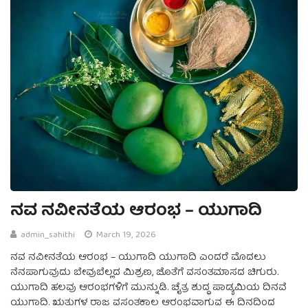
ನವ ನವೀನತೆಯ ಆರಂಭ – ಯುಗಾದಿ
admin_sahithi
March 19, 2026
ನವ ನವೀನತೆಯ ಆರಂಭ – ಯುಗಾದಿ ಯುಗಾದಿ ಎಂದರೆ ಮೊದಲು
ನೆನ‍ಪಾಗುವುದು ಬೇವುಬೆಲ್ಲದ ಮಿಶ್ರಣ, ಜೊತೆಗೆ ವಸಂತಮಾಸದ ಚಿಗುರು.
ಯುಗಾದಿ ಹಲವು ಆರಂಭಗಳಿಗೆ ಮುನ್ನುಡಿ. ಚೈತ್ರ ಶುದ್ಧ ಪಾಡ್ಯಮಿಯ ದಿನವೆ
ಯುಗಾದಿ. ಋತುಗಳ ರಾಜ ವಸಂತಕಾಲ ಆರಂಭವಾಗುವ ಈ ದಿನದಿಂದ