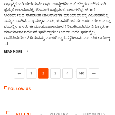
ಆಧ್ಯಾತ್ಮಿಕವಾಗಿ ಬೇರೆಯದೇ ಅರ್ಥ ಉದ್ದೇಶದಿಂದ ಹೇಳಿದ್ದರೂ, ಲೌಕಿಕವಾಗಿ
ಪ್ರಸ್ತುತ ಕಾಲಮಾನಕ್ಕೆ ಸರಿಯಾಗಿ ಒಪ್ಪುವಂತ ಸಾಲುಗಳಿವು. ಈಗೀಗ
ಅಂತರ್ಜಾಲದ ಸಾಮಾಜಿಕ ಜಾಲತಾಣಗಳ ಮಾಯಾಜಾಲಕ್ಕೆ ಸಿಲುಕದವರಿಲ್ಲ
ಎನ್ನುವಂತಾಗಿದೆ. ಸಣ್ಣ ಮಕ್ಕಳು ಮತ್ತು ಯುವಕರಿಂದ ಮುದುಕರವರೆಗೂ ಎಲ್ಲಾ
ವಯಸ್ಸಿನ ಜನರು ಈ ಮಾಯಾಜಾಲದೊಳಗೆ ಸಿಲುಕಿರುವವರು ಸಿಗುತ್ತಾರೆ. ಆ
ಮಾಯಾಜಾಲಾದೊಳಗೆ ಇವರಿದ್ದಾರೋ ಅಥವಾ ಅದೇ ಇವರನ್ನೆಲ್ಲ
ಆವರಿಸಿದೆಯೋ ತಿಳಿಯದಷ್ಟು ಮುಳುಗಿದ್ದಾರೆ. ತತ್ಪರಿಣಾಮ ಮಾನಸಿಕ ಆರೋಗ್ಯ
[…]
READ MORE
…
1
2
3
4
140
FOLLOW US
RECENT
POPULAR
COMMENTS