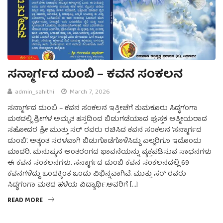
ಸನ್ಮಾರ್ಗದ ದುಂಬಿ – ಕವನ ಸಂಕಲನ
admin_sahithi
March 7, 2026
ಸನ್ಮಾರ್ಗದ ದುಂಬಿ – ಕವನ ಸಂಕಲನ ಇತ್ತೀಚೆಗೆ ತುಮಕೂರು ಸಿದ್ಧಗಂಗಾ
ಮಠದಲ್ಲಿ ಶ್ರೀಗಳ ಅಮೃತ ಹಸ್ತದಿಂದ ಬಿಡುಗಡೆಯಾದ ಪುಸ್ತಕ ಆತ್ಮೀಯರಾದ
ಸಹೋದರ ಶ್ರೀ ಮುತ್ತು ಸರ್ ರವರು ರಚಿಸಿದ ಕವನ ಸಂಕಲನ ‘ಸನ್ಮಾರ್ಗದ
ದುಂಬಿ’. ಅತ್ಯಂತ ಸರಳವಾಗಿ ಬಿಡುಗೊಡೆಗೊಳಿಸಿದ್ದು ಎಲ್ಲರಿಗೂ ಇದೊಂದು
ಮಾದರಿ. ಮನುಷ್ಯನ ಅಂತರಂಗದ ಭಾವನೆಯನ್ನು ವ್ಯಕ್ತಪಡಿಸುವ ಸಾಧನಗಳು
ಈ ಕವನ ಸಂಕಲನಗಳು. ಸನ್ಮಾರ್ಗದ ದುಂಬಿ ಕವನ ಸಂಕಲನದಲ್ಲಿ 69
ಕವನಗಳಿದ್ದು ಒಂದಕ್ಕಿಂತ ಒಂದು ವಿಭಿನ್ನವಾಗಿವೆ. ಮುತ್ತು ಸರ್ ರವರು
ಸಿದ್ಧಗಂಗಾ ಮಠದ ಹಳೆಯ ವಿದ್ಯಾರ್ಥಿ.ಅವರಿಗೆ […]
READ MORE