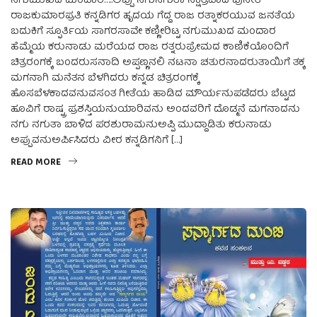
ನಗುಮುಖದ ಮಂದಾರ…..ಅಪ್ಪು ನಗುನಗುತಾ ನಕ್ಷತ್ರವಾದ ಪುನೀತ್
ರಾಜಕುಮಾರಪ್ರತಿ ಕನ್ನಡಿಗರ ಹೃದಯ ಗೆದ್ದ ರಾಜ ರತ್ನಾಕರಯುವ ಜನತೆಯ
ಬದುಕಿಗೆ ಸ್ಫೂರ್ತಿಯ ಸಾಗರಸಾವೇ ಕಣ್ಣೀರಿಟ್ಟ ನಗುಮುಖದ ಮಂದಾರ
ಹೆಮ್ಮೆಯ ಕರುನಾಡು ಮರೆಯದ ರಾಜ ರತ್ನರುಪ್ರೇಮದ ಕಾಣಿಕೆಯೊಂದಿಗೆ
ಚಿತ್ರರಂಗಕ್ಕೆ ಬಂದರುಸನಾದಿ ಅಪ್ಪಣ್ಣನಲಿ ನಟನಾ ಚತುರನಾದರುತಾಯಿಗೆ ತಕ್ಕ
ಮಗನಾಗಿ ಮನೆತನ ಬೆಳಗಿದರು ಕನ್ನಡ ಚಿತ್ರರಂಗಕ್ಕೆ
ಹೊಸಬೆಳಕಾದವನುವಸಂತ ಗೀತೆಯ ಹಾಡಿದ ಮೌರ್ಯನುಪಡೆದರು ಬೆಟ್ಟದ
ಹೂವಿಗೆ ರಾಷ್ಟ್ರ ಪ್ರಶಸ್ತಿಯನುಯಾರಿವನು ಅಂದವರಿಗೆ ದೊಡ್ಮನೆ ಮಗನಾದನು
ನಗು ನಗುತಾ ಬಾಳಿದ ಪರಶುರಾಮನುಅಪ್ಪಿ ಮುದ್ದಾಡಿತು ಕರುನಾಡು
ಅಪ್ಪುವನುಅರ್ಪಿಸಿದರು ವೀರ ಕನ್ನಡಿಗನಿಗೆ […]
READ MORE