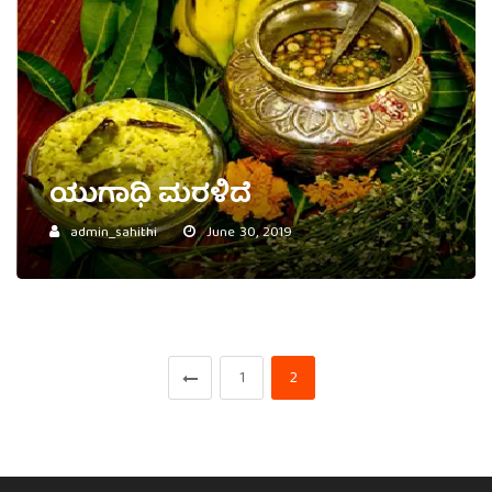
ಯುಗಾಧಿ ಮರಳಿದೆ
admin_sahithi
June 30, 2019
1
2