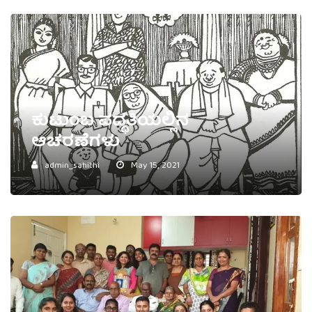
ಕುಟುಂಬ ಪದ್ಧತಿಯಲ್ಲಿನ
ಆಚರಣೆಗಳು
admin_sahithi
May 15, 2021