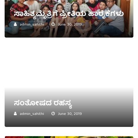
ಸಾಹಿತ್ಯಮೈತ್ರಿಗೆ ಪ್ರೀತಿಯ ಹಾರೈಕೆಗಳು
admin_sahithi
June 30, 2019
ಸಂತೋಷದ ರಹಸ್ಯ
admin_sahithi
June 30, 2019