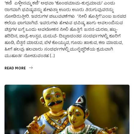
“ಕಣಿ ಏಳ್ತೀನಮ್ಮ ಕಣಿ” ಅಥವಾ “ಕೊಂಡಮಾಮ-ಕುರ್ರಮಾಮ” ಎಂದು
ರಾಗವಾಗಿ ಭವಿಷ್ಯವನ್ನು ಹೇಳುತ್ತಾ ಊರು ಊರು ತಿರುಗುವುವರನ್ನು
ನೋಡಿರುತ್ತೀರಿ. ಇವರುಗಳ ಚಟುವಟಿಕೆಗಳು “ನೀಲಿ ಹೊತ್ತಿಗೆ“ಎಂಬ ಜನಪದ
ಕಲೆಯ ಭಾಗವಾಗಿದೆ. ಇವರುಗಳು ಹೇಳುವ ಭವಿಷ್ಯ ಹಾಗು ಅವಲಂಬಿಸುವ
ಚಿತ್ರಗಳ ಬಗ್ಗೆ ಒಂದು ಅವಲೋಕನ ನೀಲಿ ಹೊತ್ತಿಗೆ: ಜನನ-ಮರಣ, ಹಬ್ಬ-
ಹರಿದಿನ, ಜಾತ್ರೆ-ಉತ್ಸವ, ಮದುವೆ- ದಿಬ್ಬಣದಂತದ ಸಂದರ್ಭಗಳಲ್ಲಿ, ಕೂರಿಗೆ
ಹೂಡಿ, ಬಿತ್ತನೆ ಮಾಡುವ, ಬೆಳೆ ಕೊಯ್ಯುವ, ಗೂಡು ಹಾಕುವ, ಕಣ ಮಾಡುವ,
ಹೀಗೆ ಹಲವು ಹಲವಾರು ಸಂದರ್ಭಗಳಲ್ಲಿ ಮುನ್ನೆಚ್ಚರಿಕೆಯ ಕ್ರಮವಾಗಿ
ಮುಹೂರ್ತ ನೋಡುವಂತಹ […]
READ MORE