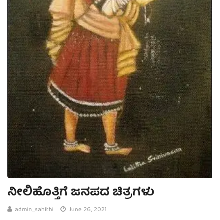
ನೀಲಿಹೊತ್ತಿಗೆ ಜನಪದ ಚಿತ್ರಗಳು
admin_sahithi
June 26, 2021