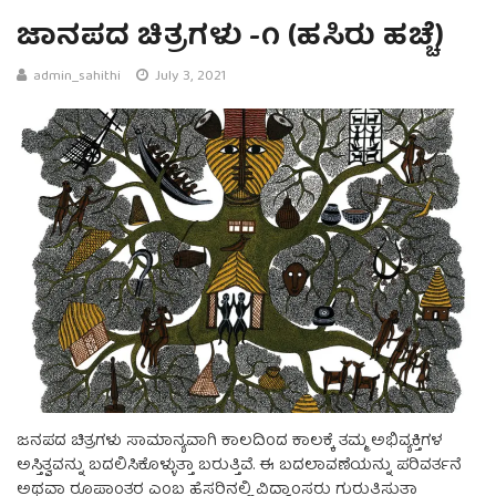
ಜಾನಪದ ಚಿತ್ರಗಳು -೧ (ಹಸಿರು ಹಚ್ಚೆ)
admin_sahithi
July 3, 2021
ಜನಪದ ಚಿತ್ರಗಳು ಸಾಮಾನ್ಯವಾಗಿ ಕಾಲದಿಂದ ಕಾಲಕ್ಕೆ ತಮ್ಮ ಅಭಿವ್ಯಕ್ತಿಗಳ
ಅಸ್ತಿತ್ವವನ್ನು ಬದಲಿಸಿಕೊಳ್ಳುತ್ತಾ ಬರುತ್ತಿವೆ. ಈ ಬದಲಾವಣೆಯನ್ನು ಪರಿವರ್ತನೆ
ಅಥವಾ ರೂಪಾಂತರ ಎಂಬ ಹೆಸರಿನಲ್ಲಿ ವಿದ್ವಾಂಸರು ಗುರುತಿಸುತ್ತಾ