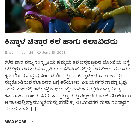
ಕಿನ್ನಾಳ ಚಿತ್ತಾರ ಕಲೆ ಹಾಗು ಕಲಾವಿದರು
admin_sahithi
June 19, 2021
ಕಳೆದ ವಾರ ನಮ್ಮ ಸಂಸ್ಕೃತಿಯ ಹೆಮ್ಮೆಯ ಕಲೆ ಚನ್ನಪಟ್ಟಣದ ಬೊಂಬೆಯ ಬಗ್ಗೆ
ಓದಿದ್ದೀರಿ. ಈಗ ಕಲೆ ಸಂಸ್ಕೃತಿಯ ಅಳಿವಿನಂಚಿನಲ್ಲಿದ್ದು ಈಗ ಕೇಂದ್ರ ಸರ್ಕಾರದ
ಕೃಪೆ ಯಿಂದ ಮತ್ತೆ ಪುನರ್ಉದಯಿಸುತ್ತಿರುವ ಕಿನ್ನಾಳ ಕಲೆ ಹಾಗು ಅದನ್ನೇ
ನೆಚ್ಚಿಕೊಂಡಿರುವ ಕಲಾವಿದರ ಬಗ್ಗೆ ತಿಳಿಯೋಣ. ವಿಜಯನಗರ ಸಾಮ್ರಾಜ್ಯವು
ಒಂದು ಕಾಲದಲ್ಲಿ ಇಡೀ ದಕ್ಷಿಣ ಭಾರತಕ್ಕೇ ಧಾರ್ಮಿಕ ರಕ್ಷಣೆಯನ್ನು ಕೊಟ್ಟ
ಕರ್ನಾಟಕದ ರಾಜಮನೆತನ. ವಾಸ್ತುಶಿಲ್ಪ ಮತ್ತು ಶಿಲ್ಪಕಲೆಯಂತೆ ಕುಸರಿ ಕಲೆಯು
ಆ ಕಾಲದಲ್ಲಿ ಪ್ರಾಮುಖ್ಯತೆಯನ್ನು ಪಡೆದಿತ್ತು. ವಿಜಯನಗರ ಮಹಾ ಸಂಸ್ಥಾನದ
ಪತನದ ನಂತರ […]
READ MORE