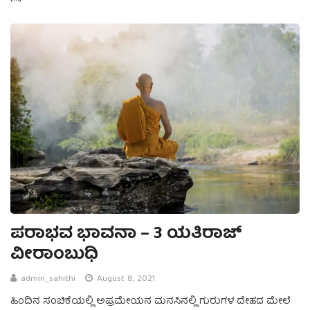
ಪರಾಭವ ಭಾವನಾ – 3 ಯತಿರಾಜ್‌
ವೀರಾಂಬುಧಿ
admin_sahithi
August 8, 2021
ಹಿಂದಿನ ಸಂಚಿಕೆಯಲ್ಲಿ ಅಪ್ರಮೇಯನ ಮನಸಿನಲ್ಲಿ ಗುರುಗಳ ದೇಹದ ಮೇಲೆ