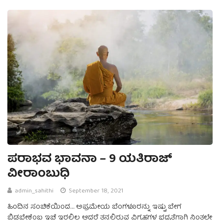
ಪರಾಭವ ಭಾವನಾ – 9 ಯತಿರಾಜ್
ವೀರಾಂಬುಧಿ
admin_sahithi
September 18, 2021
ಹಿಂದಿನ ಸಂಚಿಕೆಯಿಂದ… ಅಪ್ರಮೇಯ ಬೆಂಗಳೂರನ್ನು ಇಷ್ಟು ಬೇಗ
ಬಿಡಬೇಕೆಂಬ ಇಚ್ಛೆ ಇರಲಿಲ್ಲ ಆದರೆ ತನ್ನಲ್ಲಿರುವ ವಿಗ್ರಹಗಳ ಭದ್ರತೆಗಾಗಿ ನಿಂತಲ್ಲೇ