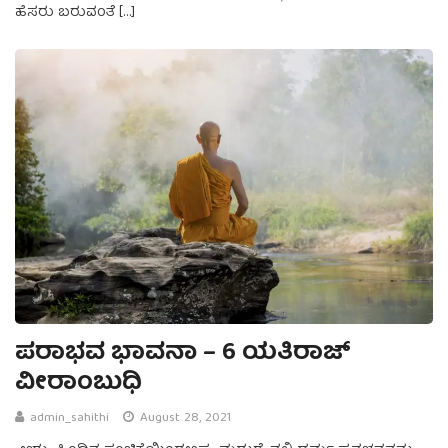
ಹೆಸರು ಬರುವಂತೆ […]
ಪರಾಭವ ಭಾವನಾ – 6 ಯತಿರಾಜ್‌
ವೀರಾಂಬುಧಿ
admin_sahithi
August 28, 2021