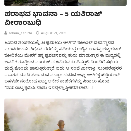
ಪರಾಭವ ಭಾವನಾ – 5 ಯತಿರಾಜ್‌
ವೀರಾಂಬುಧಿ
admin_sahithi
August 21, 2021
ಹಿಂದಿನ ಸಂಚಿಕೆಯಲ್ಲಿ…ಅಪ್ರಮೇಯ ಅಳಗರ್ ಕೋವಿಲ್ ದೇವಸ್ಥಾನದ
ಸುಂದರಬಾಹು ವಿಗ್ರಹದ ಬೆರಗನ್ನು ಸವಿಯುತ್ತ ಅಲ್ಲಿನ ಅಳಗಪ್ಪ ಚೆಟ್ಟಿಯಾರ್
ಕೋರಿಕೆಯ ಮೇರೆಗೆ ತನ್ನ ಪ್ರವಚನವನ್ನು ಶುರು ಮಾಡುತ್ತಾನೆ ಈ ಮದ್ಯದಲ್ಲಿ
ಅವನಿಗೆ ಗೊತ್ತಿಲದೆ ನಾಯಕ್ ನ ಕಡೆಯವರು ಪಿಸ್ತೂಲಿನೊಂದಿಗೆ ಸಭೆಯ
ಮದ್ಯೆ ಹೊಂಚು ಹಾಕುತ್ತಿರುತ್ತಾರೆ. ಐದು ಆ ಸಂಜೆ ಮೀನಾಕ್ಷಿ, ಸುಂದರೇಶ್ವರರ
ದರುಶನ ಮಾಡಿ ಹೊರಡುವ ಸನ್ನಾಹ ನಡೆಸಿದ ಅಪ್ಪು ಅಳಗಪ್ಪ ಚೆಟ್ಟಿಯಾರ್‌
ಬಹಳವೇ ಸಂತೋಷ ಪಟ್ಟು ಅನೇಕ ಕಾಣಿಕೆಗಳನ್ನು ನೀಡಲು ಹೋದ.
“ದಯವಿಟ್ಟು ಕ್ಷಮಿಸಿ. ನಾನು ಇವನ್ನೆಲ್ಲಾ ಸ್ವೀಕರಿಸಲಾರೆ. […]