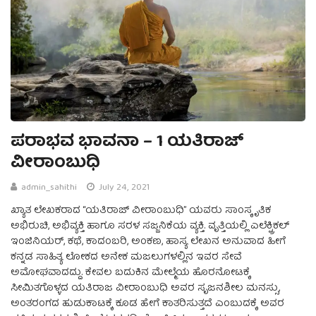
ಪರಾಭವ ಭಾವನಾ – 1 ಯತಿರಾಜ್‌
ವೀರಾಂಬುಧಿ
admin_sahithi
July 24, 2021
ಖ್ಯಾತ ಲೇಖಕರಾದ “ಯತಿರಾಜ್ ವೀರಾಂಬುಧಿ” ಯವರು ಸಾಂಸ್ಕೃತಿಕ
ಅಭಿರುಚಿ, ಅಭಿವ್ಯಕ್ತಿ ಹಾಗೂ ಸರಳ ಸಜ್ಜನಿಕೆಯ ವ್ಯಕ್ತಿ. ವೃತ್ತಿಯಲ್ಲಿ ಎಲೆಕ್ಟ್ರಿಕಲ್
ಇಂಜಿನಿಯರ್, ಕಥೆ, ಕಾದಂಬರಿ, ಅಂಕಣ, ಹಾಸ್ಯ ಲೇಖನ ಅನುವಾದ ಹೀಗೆ
ಕನ್ನಡ ಸಾಹಿತ್ಯ ಲೋಕದ ಅನೇಕ ಮಜಲುಗಳಲ್ಲಿನ ಇವರ ಸೇವೆ
ಅಮೋಘವಾದದ್ದು. ಕೇವಲ ಬದುಕಿನ ಮೇಲ್ಮೆಯ ಹೊರನೋಟಕ್ಕೆ
ಸೀಮಿತಗೊಳ್ಳದ ಯತಿರಾಜ ವೀರಾಂಬುಧಿ ಅವರ ಸೃಜನಶೀಲ ಮನಸ್ಸು,
ಅಂತರಂಗದ ಹುಡುಕಾಟಕ್ಕೆ ಕೂಡ ಹೇಗೆ ಕಾತರಿಸುತ್ತದೆ ಎಂಬುದಕ್ಕೆ ಅವರ