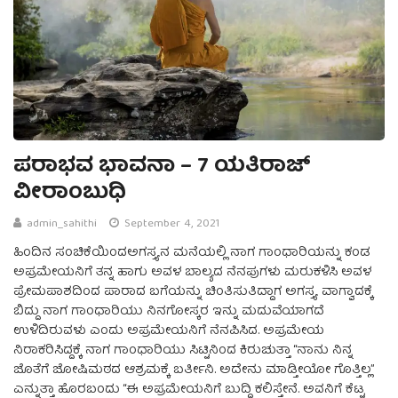
ಪರಾಭವ ಭಾವನಾ – 7 ಯತಿರಾಜ್‌
ವೀರಾಂಬುಧಿ
admin_sahithi
September 4, 2021
ಹಿಂದಿನ ಸಂಚಿಕೆಯಿಂದಅಗಸ್ತ್ಯನ ಮನೆಯಲ್ಲಿ ನಾಗ ಗಾಂಧಾರಿಯನ್ನು ಕಂಡ
ಅಪ್ರಮೇಯನಿಗೆ ತನ್ನ ಹಾಗು ಅವಳ ಬಾಲ್ಯದ ನೆನಪುಗಳು ಮರುಕಳಿಸಿ ಅವಳ
ಪ್ರೇಮಪಾಶದಿಂದ ಪಾರಾದ ಬಗೆಯನ್ನು ಚಿಂತಿಸುತಿದ್ದಾಗ ಅಗಸ್ತ್ಯ ವಾಗ್ವಾದಕ್ಕೆ
ಬಿದ್ದು ನಾಗ ಗಾಂಧಾರಿಯು ನಿನಗೋಸ್ಕರ ಇನ್ನು ಮದುವೆಯಾಗದೆ
ಉಳಿದಿರುವಳು ಎಂದು ಅಪ್ರಮೇಯನಿಗೆ ನೆನಪಿಸಿದ. ಅಪ್ರಮೇಯ
ನಿರಾಕರಿಸಿದ್ದಕ್ಕೆ ನಾಗ ಗಾಂಧಾರಿಯು ಸಿಟ್ಟಿನಿಂದ ಕಿರುಚುತ್ತಾ “ನಾನು ನಿನ್ನ
ಜೊತೆಗೆ ಜೋಷಿಮಠದ ಆಶ್ರಮಕ್ಕೆ ಬರ್ತೀನಿ. ಅದೇನು ಮಾಡ್ತೀಯೋ ಗೊತ್ತಿಲ್ಲ”
ಎನ್ನುತ್ತಾ ಹೊರಬಂದು “ಈ ಅಪ್ರಮೇಯನಿಗೆ ಬುದ್ಧಿ ಕಲಿಸ್ತೇನೆ. ಅವನಿಗೆ ಕೆಟ್ಟ