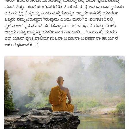
-ಆರು- ಹಿಂದಿನ ಸಂಚಿಕೆಯಿಂದಅಪ್ಪು ಮದುರೈ ನಲ್ಲಿ ಧರ್ಮ ಪ್ರವಚನವನ್ನು
ಮಾಡಿ ಶಿಷ್ಯರ ಜೊತೆ ಬೆಂಗಳೂರಿಗೆ ಹಿಂತಿರುಗಿದ. ಮದ್ಯೆ ಅನುಮಾನಾಸ್ಪದವಾಗಿ
ವರ್ತಿಸುತ್ತಿದ್ದ ಶಿಷ್ಯರನ್ನು ಕಂಡು ದುಡ್ಡಿಗೋಸ್ಕರ ಅಲ್ಲವೇ ಇವರಲ್ಲಿ ಯಾರೋ
ಒಬ್ಬರು ನಮ್ಮ ವಿರುದ್ದವಾಗಿರುವುದು ಎಂದು ಮರುಗಿದ. ಬೆಂಗಳೂರಿನಲ್ಲಿ
ಸ್ನೇಹಿತ ಅಗಸ್ತ್ಯನ ನೋಡಿ ಸಂತಸಪಟ್ಟರು ನಾಗ ಗಾಂಧಾರಿಯನ್ನು ನೋಡಿ
ಆಶ್ಚರ್ಯಪಟ್ಟ. ಅಷ್ಟಕ್ಕೂ ಯಾರೀ ನಾಗ ಗಾಂಧಾರಿ…… “ಆಯಾ ಹೈ ಮುಝೆ
ಫಿರ್‌ ಯಾದ್‌ ವೋ ಜಾಲಿಮ್‌ ಗುಜರಾ ಜಮಾನಾ ಬಚಪನ್‌ ಕಾ ಹಾಯ್‌ ರೆ
ಅಕೇಲೆ ಛೋಡ್‌ ಕೆ […]