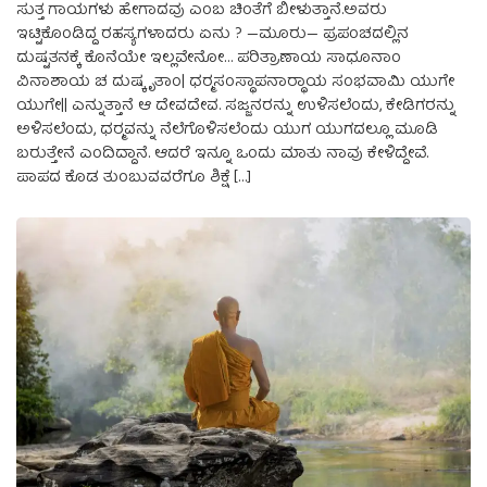
ಸುತ್ತ ಗಾಯಗಳು ಹೇಗಾದವು ಎಂಬ ಚಿಂತೆಗೆ ಬೀಳುತ್ತಾನೆ.ಅವರು
ಇಟ್ಟಿಕೊಂಡಿದ್ದ ರಹಸ್ಯಗಳಾದರು ಏನು ? —ಮೂರು— ಪ್ರಪಂಚದಲ್ಲಿನ
ದುಷ್ಟತನಕ್ಕೆ ಕೊನೆಯೇ ಇಲ್ಲವೇನೋ… ಪರಿತ್ರಾಣಾಯ ಸಾಧೂನಾಂ
ವಿನಾಶಾಯ ಚ ದುಷ್ಕೃತಾಂ| ‍‍ಧರ‍್ಮಸಂಸ್ಥಾಪನಾರ‍್ಥಾಯ ಸಂಭವಾಮಿ ಯುಗೇ
ಯುಗೇ|| ಎನ್ನುತ್ತಾನೆ ಆ ದೇವದೇವ. ಸಜ್ಜನರನ್ನು ಉಳಿಸಲೆಂದು, ಕೇಡಿಗರನ್ನು
ಅಳಿಸಲೆಂದು, ಧರ‍್ಮವನ್ನು ನೆಲೆಗೊಳಿಸಲೆಂದು ಯುಗ ಯುಗದಲ್ಲೂ ಮೂಡಿ
ಬರುತ್ತೇನೆ ಎಂದಿದ್ದಾನೆ. ಆದರೆ ಇನ್ನೂ ಒಂದು ಮಾತು ನಾವು ಕೇಳಿದ್ದೇವೆ.
ಪಾಪದ ಕೊಡ ತುಂಬುವವರೆಗೂ ಶಿಕ್ಷೆ […]