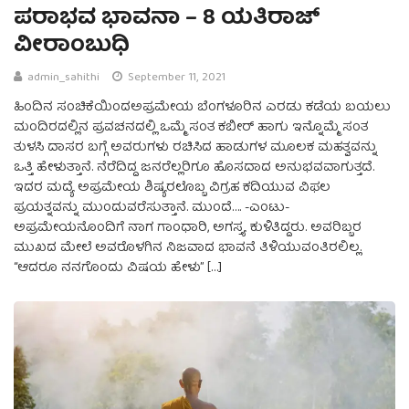
ಪರಾಭವ ಭಾವನಾ – 8 ಯತಿರಾಜ್‌
ವೀರಾಂಬುಧಿ
admin_sahithi
September 11, 2021
ಹಿಂದಿನ ಸಂಚಿಕೆಯಿಂದಅಪ್ರಮೇಯ ಬೆಂಗಳೂರಿನ ಎರಡು ಕಡೆಯ ಬಯಲು
ಮಂದಿರದಲ್ಲಿನ ಪ್ರವಚನದಲ್ಲಿ ಒಮ್ಮೆ ಸಂತ ಕಬೀರ್ ಹಾಗು ಇನ್ನೊಮ್ಮೆ ಸಂತ
ತುಳಸಿ ದಾಸರ ಬಗ್ಗೆ ಅವರುಗಳು ರಚಿಸಿದ ಹಾಡುಗಳ ಮೂಲಕ ಮಹತ್ವವನ್ನು
ಒತ್ತಿ ಹೇಳುತ್ತಾನೆ. ನೆರೆದಿದ್ದ ಜನರೆಲ್ಲರಿಗೂ ಹೊಸದಾದ ಅನುಭವವಾಗುತ್ತದೆ.
ಇದರ ಮದ್ಯೆ ಅಪ್ರಮೇಯ ಶಿಷ್ಯರಲೊಬ್ಬ ವಿಗ್ರಹ ಕದಿಯುವ ವಿಫಲ
ಪ್ರಯತ್ನವನ್ನು ಮುಂದುವರೆಸುತ್ತಾನೆ. ಮುಂದೆ…. -ಎಂಟು-
ಅಪ್ರಮೇಯನೊಂದಿಗೆ ನಾಗ ಗಾಂಧಾರಿ, ಅಗಸ್ತ್ಯ ಕುಳಿತಿದ್ದರು. ಅವರಿಬ್ಬರ
ಮುಖದ ಮೇಲೆ ಅವರೊಳಗಿನ ನಿಜವಾದ ಭಾವನೆ ತಿಳಿಯುವಂತಿರಲಿಲ್ಲ.
“ಆದರೂ ನನಗೊಂದು ವಿಷಯ ಹೇಳು” […]