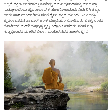
ನಿಲ್ಲದೆ ದಕ್ಷಿಣ ಭಾರತವನ್ನು ಒಂದಿಷ್ಟು ಧರ್ಮ ಪ್ರಚಾರವನ್ನು ಮಾಡುತ್ತಾ
ಸುತ್ತೋಣವೆಂದು ಹೈದರಾಬಾದ್ ಗೆ ಹೋಗೋಣವೆಂದು ನಿರ್ಧರಿಸಿ ಶಿಷ್ಯರ
ಹಾಗು ನಾಗ ಗಾಂಧಾರಿಯ ಜೊತೆ ರೈಲು ಹತ್ತಿದ. ಮುಂದೆ… –ಒಂಬತ್ತು-
ಹೈದರಾಬಾದಿನ ಸಾಲಾರ್‌ ಜಂಗ್‌ ಮ್ಯೂಸಿಯಂ ನೋಡಿದರು ಬೆಳಗ್ಗೆ. ನಂತರ
ಹೊಟೇಲ್‌ಗೆ ಮರಳಿ ಮಧ್ಯಾಹ್ನ ಸ್ವಲ್ಪ ವಿಶ್ರಾಂತಿ ಪಡೆದರು. ಸಂಜೆ ಸಣ್ಣ
ಗುಡ್ಡವೊಂದರ ಮೇಲಿನ ಬಿರ್ಲಾ ಮಂದಿರ್‌ನವರ ಹಾಲ್‌ನಲ್ಲಿ […]