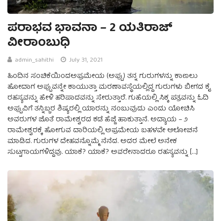
ಪರಾಭವ ಭಾವನಾ – 2 ಯತಿರಾಜ್‌
ವೀರಾಂಬುಧಿ
admin_sahithi
July 31, 2021
ಹಿಂದಿನ ಸಂಚಿಕೆಯಿಂದಅಪ್ರಮೇಯ (ಅಪ್ಪು) ತನ್ನ ಗುರುಗಳನ್ನು ಕಾಣಲು
ಹೋದಾಗ ಅಪ್ಪುವನ್ನೇ ಕಾಯುತ್ತಾ ಮರಣಾವಸ್ಥೆಯಲ್ಲಿದ್ದ ಗುರುಗಳು ಬೀಗದ ಕೈ
ರಹಸ್ಯವನ್ನು ಹೇಳಿ ಹರಿಪಾದವನ್ನು ಸೇರುತ್ತಾರೆ. ಗುಹೆಯಲ್ಲಿ ಸಿಕ್ಕ ಪತ್ರವನ್ನು ಓದಿ
ಅಪ್ಪುವಿಗೆ ತನ್ನಿಬ್ಬರ ಶಿಷ್ಯರಲ್ಲಿ ಯಾರನ್ನು ನಂಬುವುದು ಎಂದು ಯೋಚಿಸಿ
ಅವರುಗಳ ಜೊತೆ ರಾಮೇಶ್ವರದ ಕಡೆ ಹೆಜ್ಜೆ ಹಾಕುತ್ತಾನೆ. ಅದ್ಯಾಯ – ೨
ರಾಮೇಶ್ವರಕ್ಕೆ ಹೋಗುವ ದಾರಿಯಲ್ಲಿ ಅಪ್ರಮೇಯ ಬಹಳವೇ ಆಲೋಚನೆ
ಮಾಡಿದ. ಗುರುಗಳ ದೇಹವನ್ನೊಮ್ಮೆ ನೆನೆದ. ಅದರ ಮೇಲೆ ಅನೇಕ
ಸುಟ್ಟಗಾಯಗಳಿದ್ದವು. ಯಾಕೆ? ಯಾಕೆ? ಅವರೇನಾದರೂ ರಹಸ್ಯವನ್ನು […]