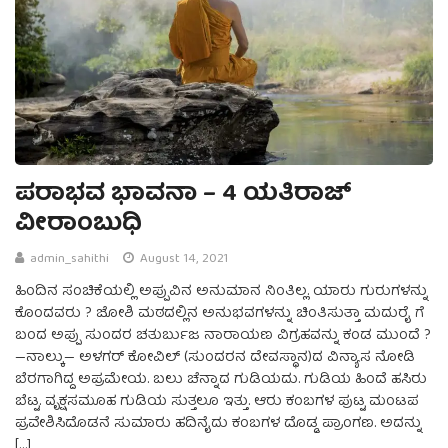
ಪರಾಭವ ಭಾವನಾ – 4 ಯತಿರಾಜ್‌
ವೀರಾಂಬುಧಿ
admin_sahithi
August 14, 2021
ಹಿಂದಿನ ಸಂಚಿಕೆಯಲ್ಲಿ ಅಪ್ಪುವಿನ ಅನುಮಾನ ನಿಂತಿಲ್ಲ. ಯಾರು ಗುರುಗಳನ್ನು
ಕೊಂದವರು ? ಜೋಶಿ ಮಠದಲ್ಲಿನ ಅನುಭವಗಳನ್ನು ಚಿಂತಿಸುತ್ತಾ ಮದುರೈ ಗೆ
ಬಂದ ಅಪ್ಪು ಸುಂದರ ಚತುರ್ಬುಜ ನಾರಾಯಣ ವಿಗ್ರಹವನ್ನು ಕಂಡ ಮುಂದೆ ?
—ನಾಲ್ಕು‌— ಅಳಗರ್‌ ಕೋವಿಲ್‌ (ಸುಂದರನ ದೇವಸ್ಥಾನ)ದ ವಿನ್ಯಾಸ ನೋಡಿ
ಬೆರಗಾಗಿದ್ದ ಅಪ್ರಮೇಯ. ಬಲು ಚೆನ್ನಾದ ಗುಡಿಯದು. ಗುಡಿಯ ಹಿಂದೆ ಹಸಿರು
ಬೆಟ್ಟ. ವೃಕ್ಷಸಮೂಹ ಗುಡಿಯ ಸುತ್ತಲೂ ಇತ್ತು. ಆರು ಕಂಬಗಳ ಪುಟ್ಟ ಮಂಟಪ
ಪ್ರವೇಶಿಸಿದೊಡನೆ ಸುಮಾರು ಹದಿನೈದು ಕಂಬಗಳ ದೊಡ್ಡ ಪ್ರಾಂಗಣ. ಅದನ್ನು
[…]