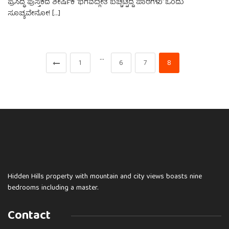
ಪ್ರಸಿದ್ಧ ಪುಸ್ತಕದ ಶೀರ್ಷಿಕೆ ‘ಭಗವದ್ಗೀತೆ ಬಚ್ಚಿಟ್ಟಿದ್ದ ಪಾಠಗಳು’ ಒಂದು
ಸೂಚ್ಯವೇನೋ! […]
…
1
6
7
8
Hidden Hills property with mountain and city views boasts nine
bedrooms including a master.
Contact