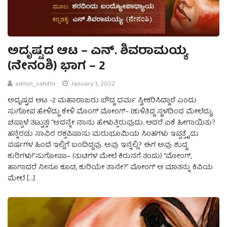
ಅದೃಷ್ಟದ ಆಟ – ಎನ್. ಶಿವರಾಮಯ್ಯ
(ನೇನಂಶಿ) ಭಾಗ – 2
admin_sahithi
January 1, 2022
ಅದೃಷ್ಟದ ಆಟ -2 ಮಹಾರಾಜರು ಬೌದ್ಧ ಧರ್ಮ ಸ್ವೀಕರಿಸಿದ್ದಾರೆ ಎಂದು
ಸುಗೋಪ ಹೇಳಿದ್ದು ಕೇಳಿ ಮೊಂಗ್ ಮೋಂಗ್– (ಕುಳಿತಿದ್ದ ಸ್ಥಳದಿಂದ ಮೇಲೆದ್ದು,
ಚಪ್ಪಾಳೆ ತಟ್ಟುತ್ತ) “ಅದನ್ನೇ ನಾನು ಹೇಳುತ್ತಿರುವುದು. ಆದರೆ ಏಕೆ ಹೀಗಾಯಿತು?
ಹನ್ನೆರಡು ಸಾವಿರ ರಕ್ತಪಿಪಾಸು ಮರುಭೂಮಿಯ ಸಿಂಹಗಳು ಇಪ್ಪತ್ತೈದು
ವರ್ಷಗಳ ಹಿಂದೆ ಇಲ್ಲಿಗೆ ಬಂದಿದ್ದವು. ಅವು ಇನ್ನೆಲ್ಲಿ? ಈಗ ಅವು ಶುದ್ಧ
ಕುರಿಗಳು!”ಸುಗೋಪಾ– (ತುಟಿಗಳ ಮೇಲೆ ಕಿರುನಗೆ ತಂದು) “ಮೋಂಗ್,
ಹಾಗಾದರೆ ನೀನೂ ಕೂಡ, ಕುರಿಯೇ ತಾನೇ?” ಮೋಂಗ್ ಆ ಮಾತನ್ನು ಕಿವಿಯ
ಮೇಲೆ […]