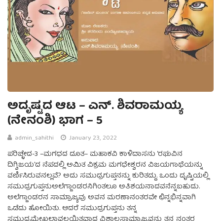
ಅದೃಷ್ಟದ ಆಟ – ಎನ್. ಶಿವರಾಮಯ್ಯ
(ನೇನಂಶಿ) ಭಾಗ – 5
admin_sahithi
January 23, 2022
ಪರಿಚ್ಛೇದ-3 –ಮಗಧದ ದೂತ– ಮಹಾಕವಿ ಕಾಳಿದಾಸನು ‘ರಘುವಿನ
ದಿಗ್ವಿಜಯ’ದ ನೆಪದಲ್ಲಿ ಅಮಿತ ವಿಕ್ರಮ ಮಗಧೇಶ್ವರನ ವಿಜಯಗಾಥೆಯನ್ನು
ವರ್ಣಿಸಿರುವನಲ್ಲವೆ? ಅದು ಸಮುದ್ರಗುಪ್ತನನ್ನು ಕುರಿತದ್ದು. ಒಂದು ದೃಷ್ಟಿಯಲ್ಲಿ
ಸಮುದ್ರಗುಪ್ತನುಅಲೆಗ್ಜಾಂಡರನಿಗಿಂತಲೂ ಅತಿಶಯನಾದವನೆನ್ನಬಹುದು.
ಅಲೆಗ್ಜಾಂಡರನ ಸಾಮ್ರಾಜ್ಯವು ಅವನ ಮರಣಾನಂತರವೇ ಛಿನ್ನಭಿನ್ನವಾಗಿ
ಒಡೆದು ಹೋಯಿತು. ಆದರೆ ಸಮುದ್ರಗುಪ್ತನು ತನ್ನ
ಸಮುದ್ರಮೇಖಲಾವಲಯಿತವಾದ ವಿಶಾಲಸಾಮ್ರಾಜ್ಯವನ್ನು ತನ್ನ ನಂತರ