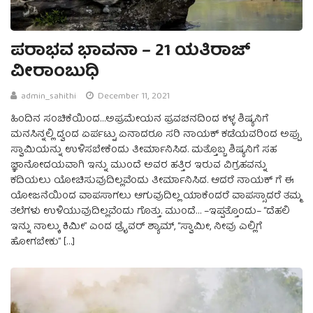
ಪರಾಭವ ಭಾವನಾ – 21 ಯತಿರಾಜ್
ವೀರಾಂಬುಧಿ
admin_sahithi
December 11, 2021
ಹಿಂದಿನ ಸಂಚಿಕೆಯಿಂದ…ಅಪ್ರಮೇಯನ ಪ್ರವಚನದಿಂದ ಕಳ್ಳ ಶಿಷ್ಯನಿಗೆ
ಮನಸಿನ್ನಲ್ಲಿ ದ್ವಂದ ಏರ್ಪಟ್ಟು ಏನಾದರೂ ಸರಿ ನಾಯಕ್ ಕಡೆಯವರಿಂದ ಅಪ್ಪು
ಸ್ವಾಮಿಯನ್ನು ಉಳಿಸಬೇಕೆಂದು ತೀರ್ಮಾನಿಸಿದ. ಮತ್ತೊಬ್ಬ ಶಿಷ್ಯನಿಗೆ ಸಹ
ಜ್ಞಾನೋದಯವಾಗಿ ಇನ್ನು ಮುಂದೆ ಅವರ ಹತ್ತಿರ ಇರುವ ವಿಗ್ರಹವನ್ನು
ಕದಿಯಲು ಯೋಚಿಸುವುದಿಲ್ಲವೆಂದು ತೀರ್ಮಾನಿಸಿದ. ಆದರೆ ನಾಯಕ್ ಗೆ ಈ
ಯೋಜನೆಯಿಂದ ವಾಪಸಾಗಲು ಆಗುವುದಿಲ್ಲ ಯಾಕೆಂದರೆ ವಾಪಸ್ಸಾದರೆ ತಮ್ಮ
ತಲೆಗಳು ಉಳಿಯುವುದಿಲ್ಲವೆಂದು ಗೊತ್ತು. ಮುಂದೆ… –ಇಪ್ಪತ್ತೊಂದು– “ದೆಹಲಿ
ಇನ್ನು ನಾಲ್ಕು ಕಿಮೀ” ಎಂದ ಡ್ರೈವರ್‌ ಶ್ಯಾಮ್‌, “ಸ್ವಾಮೀ, ನೀವು ಎಲ್ಲಿಗೆ
ಹೋಗಬೇಕು” […]