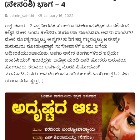
(ನೇನಂಶಿ) ಭಾಗ – 4
admin_sahithi
January 16, 2022
ಅಶ್ವ ಚೋರ – 2 ಇತ್ತ ನೀರಡಿಕೆ ಹೋಗಲಾಡಿಸಿಕೊಂಡ ಚಿತ್ರಕ ಮೊದಲಿನಂತೆ
ಕಲ್ಲಿನ ಮೇಲೆ ಬಂದು ಕುಳಿತನು. ಸುಗೋಪಾ ನೋಡಿದಳು. ಅವನು ಮಂಡಿಗಳ
ಮೇಲೆ ಮೊಳಕೈಗಳನ್ನಿಟ್ಟು, ಆ ಕೈಗಳ ತುದಿಗೆ ತನ್ನ ಗಲ್ಲವನ್ನಿಟ್ಟು ಅವಳನ್ನೇ
ದುರುದುರು ನೋಡುತ್ತಿದ್ದಾನೆ. ಸುಗೋಪಾಳಿಗೆ ಒಂದು ಬಗೆಯ
ಅಧೀರತೆಯುಂಟಾಯಿತು. ಅವಳು ಅನೇಕ ತಿಂಗಳುಗಳಿಂದ ಇಲ್ಲಿಯೇ
ಏಕಾಕಿನಿಯಾಗಿ ಇರುತ್ತಿದ್ದಳು. ಎಷ್ಟೋ ಮಂದಿ ದಾರಿ ಹೋಕರು ಬರುವರು;
ಹೋಗುವರು. ಕೆಲವರು ಅವಳನ್ನು ನೋಡಿ ವಿನೋದವಾಗಿ
ಮಾತನಾಡಿಸುವರು. ಅವಳೂ ಕೂಡ ಹಾಗೆಯೇ ಲಲಿತವಾಗಿ ಉತ್ತರಿಸುವಳು.
ಯಾರಾದರೂ ಸ್ವಲ್ಪ […]