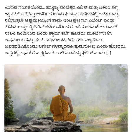
ಹಿಂದಿನ ಸಂಚಿಕೆಯಿಂದ… ತಮ್ಮನ್ನು ಬೆಂಬೆತ್ತಿದ ಫಿಲಿಪ್‌ ಮತ್ತು ನೀಲಂ ಬಗ್ಗೆ
ಶ್ಯಾಮ್ ಗೆ ಅರಿವಿತ್ತು ಆದರಿಂದ ಒಂದು ನಿರ್ಜನ ಪ್ರದೇಶದಲ್ಲಿ ಗಾಡಿಯನ್ನು
ನಿಲ್ಲಿಸುತ್ತಲೇ ಅಪ್ರಮೇಯನಿಗೆ ತಾನು ಇಂಟರ್ಪೋಲ್ ಏಜೆಂಟ್ ಎಂದು
ತಿಳಿಸಿದ. ಅಷ್ಟರಲ್ಲಿ ಫಿಲಿಪ್ ಕಡೆಯವರಿಂದ ಗುಂಡಿನ ಚಕಮಕಿ ಶುರುವಾಗಿ
ನೀಲಂ ಹಿಂದಿನಿಂದ ಬಂದು ಶ್ಯಾಮ್ ತಲೆಗೆ ಹೊಡೆದು ಮೂರ್ಛೆಗೊಳಿಸಿ
ಅಪ್ರಮೇಯನನ್ನು ಪೂರ್ತಿ ಹುಡುಕಾಡಿ ವಿಗ್ರಹಗಳು ಇಲ್ಲವೆಂದು
ಖಚಿತಪಡಿಸಿಕೊಂಡು ಲಗೇಜ್ ಗಳನ್ನಾದರೂ ಹುಡುಕೋಣ ಎಂದು ಹೋದರು.
ಅಷ್ಟರಲ್ಲಿ ಶ್ಯಾಮ್ ಗೆ ಎಚ್ಚರವಾಗಿ ದಾಳಿ ಮಾಡಿದ್ದು ಫಿಲಿಪ್ ಎಂದು […]