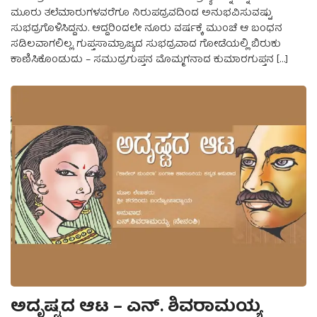
ಮೂರು ತಲೆಮಾರುಗಳವರೆಗೂ ನಿರುಪದ್ರವದಿಂದ ಅನುಭವಿಸುವಷ್ಟು
ಸುಭದ್ರಗೊಳಿಸಿದ್ದನು. ಆದ್ದರಿಂದಲೇ ನೂರು ವರ್ಷಕ್ಕೆ ಮುಂಚೆ ಆ ಬಂಧನ
ಸಡಿಲವಾಗಲಿಲ್ಲ. ಗುಪ್ತಸಾಮ್ರಾಜ್ಯದ ಸುಭದ್ರವಾದ ಗೋಡೆಯಲ್ಲಿ ಬಿರುಕು
ಕಾಣಿಸಿಕೊಂಡುದು – ಸಮುದ್ರಗುಪ್ತನ ಮೊಮ್ಮಗನಾದ ಕುಮಾರಗುಪ್ತನ […]
ಅದೃಷ್ಟದ ಆಟ – ಎನ್. ಶಿವರಾಮಯ್ಯ