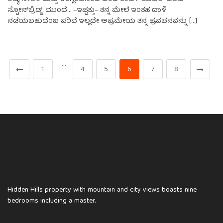
ಸ್ಟೋನ್‌ಬ್ರಿಡ್ಜ್.‌ ಮುಂದೆ… –ಇಪ್ಪತ್ತು– ತನ್ನ ಮೇಲೆ ಇಂತಹ ದಾಳಿ
ನಡೆಯಬಹುದೆಂಬ ಪರಿವೆ ಇಲ್ಲದೇ ಅಪ್ರಮೇಯ ತನ್ನ ಪ್ರವಚನವನ್ನು […]
…
1
4
5
6
7
8
Hidden Hills property with mountain and city views boasts nine
bedrooms including a master.