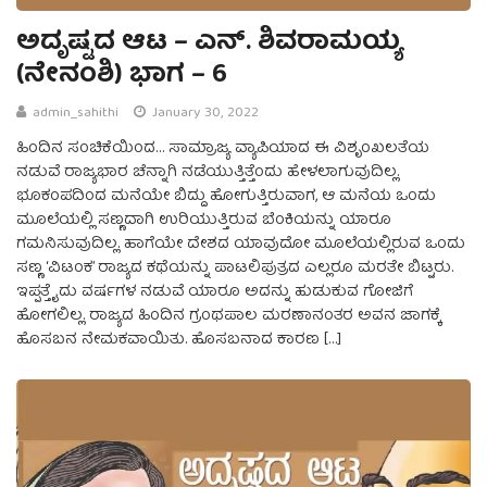
ಅದೃಷ್ಟದ ಆಟ – ಎನ್. ಶಿವರಾಮಯ್ಯ
(ನೇನಂಶಿ) ಭಾಗ – 6
admin_sahithi
January 30, 2022
ಹಿಂದಿನ ಸಂಚಿಕೆಯಿಂದ… ಸಾಮ್ರಾಜ್ಯ ವ್ಯಾಪಿಯಾದ ಈ ವಿಶೃಂಖಲತೆಯ
ನಡುವೆ ರಾಜ್ಯಭಾರ ಚೆನ್ನಾಗಿ ನಡೆಯುತ್ತಿತ್ತೆಂದು ಹೇಳಲಾಗುವುದಿಲ್ಲ.
ಭೂಕಂಪದಿಂದ ಮನೆಯೇ ಬಿದ್ದು ಹೋಗುತ್ತಿರುವಾಗ, ಆ ಮನೆಯ ಒಂದು
ಮೂಲೆಯಲ್ಲಿ ಸಣ್ಣದಾಗಿ ಉರಿಯುತ್ತಿರುವ ಬೆಂಕಿಯನ್ನು ಯಾರೂ
ಗಮನಿಸುವುದಿಲ್ಲ. ಹಾಗೆಯೇ ದೇಶದ ಯಾವುದೋ ಮೂಲೆಯಲ್ಲಿರುವ ಒಂದು
ಸಣ್ಣ ‘ವಿಟಂಕ’ ರಾಜ್ಯದ ಕಥೆಯನ್ನು ಪಾಟಲಿಪುತ್ರದ ಎಲ್ಲರೂ ಮರತೇ ಬಿಟ್ಟರು.
ಇಪ್ಪತ್ತೈದು ವರ್ಷಗಳ ನಡುವೆ ಯಾರೂ ಅದನ್ನು ಹುಡುಕುವ ಗೋಜಿಗೆ
ಹೋಗಲಿಲ್ಲ. ರಾಜ್ಯದ ಹಿಂದಿನ ಗ್ರಂಥಪಾಲ ಮರಣಾನಂತರ ಅವನ ಜಾಗಕ್ಕೆ
ಹೊಸಬನ ನೇಮಕವಾಯಿತು. ಹೊಸಬನಾದ ಕಾರಣ […]