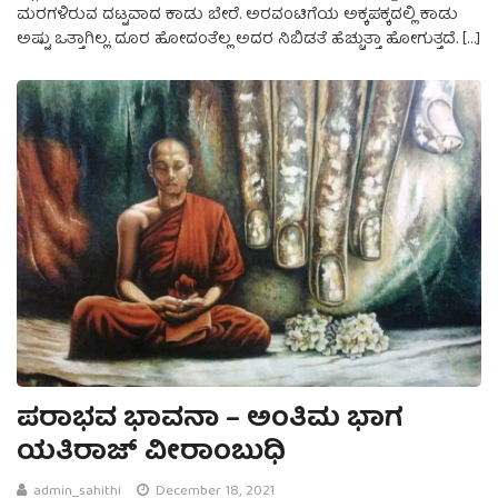
ಮರಗಳಿರುವ ದಟ್ಟವಾದ ಕಾಡು ಬೇರೆ. ಅರವಂಟಿಗೆಯ ಅಕ್ಕಪಕ್ಕದಲ್ಲಿ ಕಾಡು
ಅಷ್ಟು ಒತ್ತಾಗಿಲ್ಲ. ದೂರ ಹೋದಂತೆಲ್ಲ ಅದರ ನಿಬಿಡತೆ ಹೆಚ್ಚುತ್ತಾ ಹೋಗುತ್ತದೆ. […]
ಪರಾಭವ ಭಾವನಾ – ಅಂತಿಮ ಭಾಗ
ಯತಿರಾಜ್ ವೀರಾಂಬುಧಿ
admin_sahithi
December 18, 2021