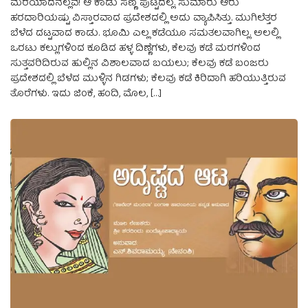
ಮರೆಯಾದನಲ್ಲವೆ! ಆ ಕಾಡು ಸಣ್ಣ ಪುಟ್ಟದಲ್ಲ. ಸುಮಾರು ಆರು
ಹರದಾರಿಯಷ್ಟು ವಿಸ್ತಾರವಾದ ಪ್ರದೇಶದಲ್ಲಿ ಅದು ವ್ಯಾಪಿಸಿತ್ತು. ಮುಗಿಲೆತ್ತರ
ಬೆಳೆದ ದಟ್ಟವಾದ ಕಾಡು. ಭೂಮಿ ಎಲ್ಲ ಕಡೆಯೂ ಸಮತಲವಾಗಿಲ್ಲ. ಅಲಲ್ಲಿ
ಒರಟು ಕಲ್ಲುಗಳಿಂದ ಕೂಡಿದ ಹಳ್ಳ ದಿಣ್ಣೆಗಳು, ಕೆಲವು ಕಡೆ ಮರಗಳಿಂದ
ಸುತ್ತವರಿದಿರುವ ಹುಲ್ಲಿನ ವಿಶಾಲವಾದ ಬಯಲು; ಕೆಲವು ಕಡೆ ಬಂಜರು
ಪ್ರದೇಶದಲ್ಲಿ ಬೆಳೆದ ಮುಳ್ಳಿನ ಗಿಡಗಳು; ಕೆಲವು ಕಡೆ ಕಿರಿದಾಗಿ ಹರಿಯುತ್ತಿರುವ
ತೊರೆಗಳು. ಇದು ಜಿಂಕೆ, ಹಂದಿ, ಮೊಲ, […]