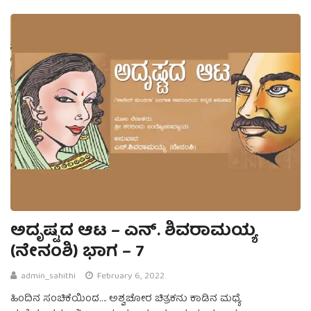
ಅದೃಷ್ಟದ ಆಟ – ಎನ್. ಶಿವರಾಮಯ್ಯ
(ನೇನಂಶಿ) ಭಾಗ – 7
admin_sahithi
February 6, 2022
ಹಿಂದಿನ ಸಂಚಿಕೆಯಿಂದ…. ಅಶ್ವಚೋರ ಚಿತ್ರಕನು ಕಾಡಿನ ಮಧ್ಯೆ