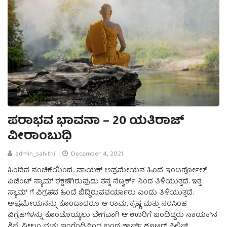
ಪರಾಭವ ಭಾವನಾ – 20 ಯತಿರಾಜ್
ವೀರಾಂಬುಧಿ
admin_sahithi
December 4, 2021
ಹಿಂದಿನ ಸಂಚಿಕೆಯಿಂದ…ನಾಯಕ್ ಅಪ್ರಮೇಯನ ಹಿಂದೆ ಇಂಟರ್ಪೋಲ್
ಏಜೆಂಟ್ ಸ್ಯಾಮ್ ರಕ್ಷಣೆಗಿರುವುದು ತನ್ನ ನೆಟ್ವರ್ಕ್ ನಿಂದ ತಿಳಿಯುತ್ತದೆ. ಇತ್ತ
ಸ್ಯಾಮ್ ಗೆ ವಿಗ್ರಹದ ಹಿಂದೆ ಬಿದ್ದಿರುವವರ್ಯಾರು ಎಂದು ತಿಳಿಯುತ್ತದೆ.
ಅಪ್ರಮೇಯನನ್ನು ಕೊಂದಾದರೂ ಆ ರಾಮ, ಕೃಷ್ಣ ಮತ್ತು ನರಸಿಂಹ
ವಿಗ್ರಹಗಳನ್ನು ಕೊಂಡೊಯ್ಯಲು ವೇಗವಾಗಿ ಆ ಊರಿಗೆ ಬಂದಿದ್ದರು ನಾಯಕ್‌ನ
ಶಿಷ್ಯೆ ನೀಲಂ ಮತ್ತು ಇಂಗ್ಲೆಂಡಿನಿಂದ ಬಂದ ಶಾರ್ಪ್‌ ಶೂಟರ್‌ ಫಿಲಿಪ್‌