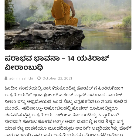
ಪರಾಭವ ಭಾವನಾ – 14 ಯತಿರಾಜ್
ವೀರಾಂಬುಧಿ
admin_sahithi
October 23, 2021
ಹಿಂದಿನ ಸಂಚಿಕೆಯಲ್ಲಿ…ತಾನಿಳಿದುಕೊಂಡಿದ್ದ ಹೋಟೆಲ್ ಗೆ ಹಿಂತಿರುಗಿದಾಗ
ಅಪ್ರಮೇಯನಿಗೆ ಇಂಟರ್ಪೋಲ್ ಏಜೆಂಟ್ ಸ್ಯಾಮ್ ಎದುರಾದ. ನಾಯಕ್
ನೀಲಂ ಳನ್ನು ಅಪ್ರಮೇಯನ ಹಿಂದೆ ಬಿಟ್ಟು ವಿಗ್ರಹ ಕದಿಸಲು ಸಂಚು ಹೂಡಿದ
ಮುಂದೆ… -ಹದಿನಾಲ್ಕು- ಅಹೋಬಿಲದಲ್ಲಿ ಹೊಟೇಲ್‌ ರೂಮಿನಲ್ಲಿದ್ದರೂ
ಚಡಪಡಿಸುತ್ತಿದ್ದ ಅಪ್ರಮೇಯ. ಏಕೋ ಏನೋ ಬಂದಿದ್ದು ತಪ್ಪಾಯಿತಾ?
ನೇರವಾಗಿ ಹೊರಟುಹೋಗಬೇಕಿತ್ತಾ? ಅವನ ಮನದಲ್ಲಿ ಅವನ ಶಿಷ್ಯರ ಬಗ್ಗೆ
ಯಾವ ಕೆಟ್ಟ ಭಾವನೆಯೂ ಮೂಡದಿದ್ದುದು ಅವನಿಗೇ ಅಚ್ಚರಿಯಾಗಿತ್ತು. ಜೊತೆಗೆ
ನಾಗ ಗಾಂಧಾರಿ ತಾನು ಇನ್ನು ಅಪ್ರಮೇಯನನ್ನು ನೋಡುವುದಿಲ್ಲವೆಂದೂ,