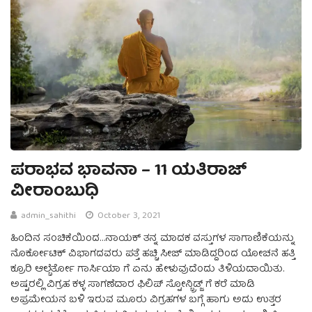
ಪರಾಭವ ಭಾವನಾ – 11 ಯತಿರಾಜ್
ವೀರಾಂಬುಧಿ
admin_sahithi
October 3, 2021
ಹಿಂದಿನ ಸಂಚಿಕೆಯಿಂದ…ನಾಯಕ್ ತನ್ನ ಮಾದಕ ವಸ್ತುಗಳ ಸಾಗಾಣಿಕೆಯನ್ನು
ನೊರ್ಕೋಟಿಕ್ ವಿಭಾಗದವರು ಪತ್ತೆ ಹಚ್ಚಿ ಸೀಜ್ ಮಾಡಿದ್ದರಿಂದ ಯೋಚನೆ ಹತ್ತಿ
ಕ್ರೂರಿ ಆಲ್ಬೆರ್ತೋ ಗಾರ್ಸಿಯಾ ಗೆ ಏನು ಹೇಳುವುದೆಂದು ತಿಳಿಯದಾಯಿತು.
ಅಷ್ಟರಲ್ಲಿ ವಿಗ್ರಹ ಕಳ್ಳ ಸಾಗಣೆದಾರ ಫಿಲಿಪ್ ಸ್ಟೋನ್ಬ್ರಿಡ್ಜ್ ಗೆ ಕರೆ ಮಾಡಿ
ಅಪ್ರಮೇಯನ ಬಳಿ ಇರುವ ಮೂರು ವಿಗ್ರಹಗಳ ಬಗ್ಗೆ ಹಾಗು ಅದು ಉತ್ತರ