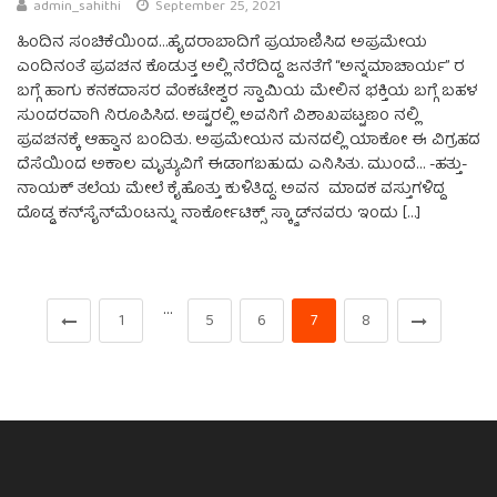
admin_sahithi
September 25, 2021
ಹಿಂದಿನ ಸಂಚಿಕೆಯಿಂದ…ಹೈದರಾಬಾದಿಗೆ ಪ್ರಯಾಣಿಸಿದ ಅಪ್ರಮೇಯ
ಎಂದಿನಂತೆ ಪ್ರವಚನ ಕೊಡುತ್ತ ಅಲ್ಲಿ ನೆರೆದಿದ್ದ ಜನತೆಗೆ “ಅನ್ನಮಾಚಾರ್ಯ” ರ
ಬಗ್ಗೆ ಹಾಗು ಕನಕದಾಸರ ವೆಂಕಟೇಶ್ವರ ಸ್ವಾಮಿಯ ಮೇಲಿನ ಭಕ್ತಿಯ ಬಗ್ಗೆ ಬಹಳ
ಸುಂದರವಾಗಿ ನಿರೂಪಿಸಿದ. ಅಷ್ಟರಲ್ಲಿ ಅವನಿಗೆ ವಿಶಾಖಪಟ್ಟಣಂ ನಲ್ಲಿ
ಪ್ರವಚನಕ್ಕೆ ಆಹ್ವಾನ ಬಂದಿತು. ಅಪ್ರಮೇಯನ ಮನದಲ್ಲಿ ಯಾಕೋ ಈ ವಿಗ್ರಹದ
ದೆಸೆಯಿಂದ ಅಕಾಲ ಮೃತ್ಯುವಿಗೆ ಈಡಾಗಬಹುದು ಎನಿಸಿತು. ಮುಂದೆ… -ಹತ್ತು-
ನಾಯಕ್‌ ತಲೆಯ ಮೇಲೆ ಕೈಹೊತ್ತು ಕುಳಿತಿದ್ದ. ಅವನ ಮಾದಕ ವಸ್ತುಗಳಿದ್ದ
ದೊಡ್ಡ ಕನ್‌ಸೈನ್‌ಮೆಂಟನ್ನು ನಾರ್ಕೋಟಿಕ್ಸ್‌ ಸ್ಕ್ವಾಡ್‌ನವರು ಇಂದು […]
…
1
5
6
7
8