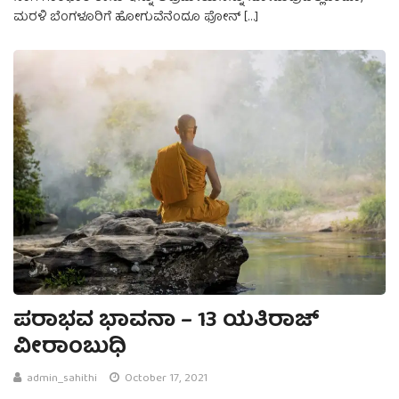
ಮರಳಿ ಬೆಂಗಳೂರಿಗೆ ಹೋಗುವೆನೆಂದೂ ಫೋನ್‌ […]
ಪರಾಭವ ಭಾವನಾ – 13 ಯತಿರಾಜ್
ವೀರಾಂಬುಧಿ
admin_sahithi
October 17, 2021