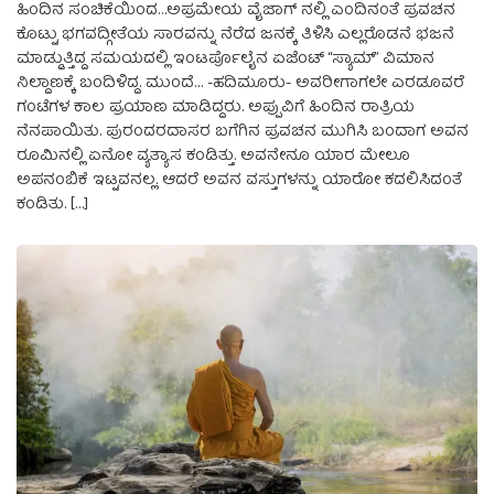
ಹಿಂದಿನ ಸಂಚಿಕೆಯಿಂದ…ಅಪ್ರಮೇಯ ವೈಜಾಗ್ ನಲ್ಲಿ ಎಂದಿನಂತೆ ಪ್ರವಚನ
ಕೊಟ್ಟು ಭಗವದ್ಗೀತೆಯ ಸಾರವನ್ನು ನೆರೆದ ಜನಕ್ಕೆ ತಿಳಿಸಿ ಎಲ್ಲರೊಡನೆ ಭಜನೆ
ಮಾಡ್ಡುತ್ತಿದ್ದ ಸಮಯದಲ್ಲಿ ಇಂಟರ್ಪೊಲೈನ ಏಜೆಂಟ್ “ಸ್ಯಾಮ್” ವಿಮಾನ
ನಿಲ್ದಾಣಕ್ಕೆ ಬಂದಿಳಿದ್ದ. ಮುಂದೆ… -ಹದಿಮೂರು- ಅವರೀಗಾಗಲೇ ಎರಡೂವರೆ
ಗಂಟೆಗಳ ಕಾಲ ಪ್ರಯಾಣ ಮಾಡಿದ್ದರು. ಅಪ್ಪುವಿಗೆ ಹಿಂದಿನ ರಾತ್ರಿಯ
ನೆನಪಾಯಿತು. ಪುರಂದರದಾಸರ ಬಗೆಗಿನ ಪ್ರವಚನ ಮುಗಿಸಿ ಬಂದಾಗ ಅವನ
ರೂಮಿನಲ್ಲಿ ಏನೋ ವ್ಯತ್ಯಾಸ ಕಂಡಿತ್ತು. ಅವನೇನೂ ಯಾರ ಮೇಲೂ
ಅಪನಂಬಿಕೆ ಇಟ್ಟವನಲ್ಲ. ಆದರೆ ಅವನ ವಸ್ತುಗಳನ್ನು ಯಾರೋ ಕದಲಿಸಿದಂತೆ
ಕಂಡಿತು. […]