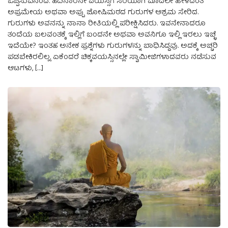
ಒಪ್ಪಿಸುವೆನೆಂದ. ಹದಿನಾರನೇ ವಯಸ್ಸಿಗೆ ಸರಿಯಾಗಿ ಮೊದಲೇ ಹೇಳಿದಂತೆ
ಅಪ್ರಮೇಯ ಅಥವಾ ಅಪ್ಪು ಜೋಷಿಮಠದ ಗುರುಗಳ ಆಶ್ರಮ ಸೇರಿದ.
ಗುರುಗಳು ಅವನನ್ನು ನಾನಾ ರೀತಿಯಲ್ಲಿ ಪರೀಕ್ಷಿಸಿದರು. ಇವನೇನಾದರೂ
ತಂದೆಯ ಬಲವಂತಕ್ಕೆ ಇಲ್ಲಿಗೆ ಬಂದನೇ ಅಥವಾ ಅವನಿಗೂ ಇಲ್ಲಿ ಇರಲು ಇಚ್ಛೆ
ಇದೆಯೇ? ಇಂತಹ ಅನೇಕ ಪ್ರಶ್ನೆಗಳು ಗುರುಗಳನ್ನು ಬಾಧಿಸಿದ್ದವು. ಅದಕ್ಕೆ ಅಚ್ಚರಿ
ಪಡಬೇಕಿರಲಿಲ್ಲ. ಏಕೆಂದರೆ ಚಿಕ್ಕವಯಸ್ಸಿನಲ್ಲೇ ಸ್ವಾಮೀಜಿಗಳಾದವರು ನಡೆಸುವ
ಆಟಗಳು, […]