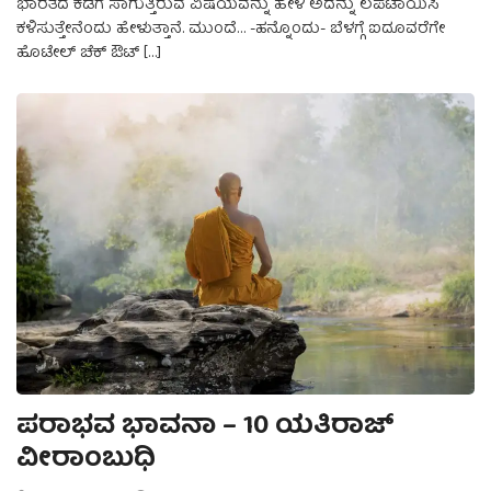
ಭಾರತದ ಕಡೆಗೆ ಸಾಗುತ್ತಿರುವ ವಿಷಯವನ್ನು ಹೇಳಿ ಅದನ್ನು ಲಪಟಾಯಿಸಿ
ಕಳಿಸುತ್ತೇನೆಂದು ಹೇಳುತ್ತಾನೆ. ಮುಂದೆ… -ಹನ್ನೊಂದು- ಬೆಳಗ್ಗೆ ಐದೂವರೆಗೇ
ಹೊಟೇಲ್‌ ಚೆಕ್‌ ಔಟ್‌ […]
ಪರಾಭವ ಭಾವನಾ – 10 ಯತಿರಾಜ್
ವೀರಾಂಬುಧಿ