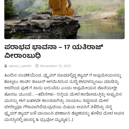
ಪರಾಭವ ಭಾವನಾ – 17 ಯತಿರಾಜ್
ವೀರಾಂಬುಧಿ
admin_sahithi
November 13, 2021
ಹಿಂದಿನ ಸಂಚಿಕೆಯಿಂದ…ಡ್ರೈವರ್ ರೂಪದಲ್ಲಿದ್ದ ಶ್ಯಾಮ್ ಗೆ ಅಪ್ರಮೇಯನನ್ನು
ಕೊಲ್ಲಲು ಶಾರ್ಪ್ ಶೂಟರ್ ಆಗಮಿಸಿರುವ ಸುದ್ದಿ ಕಳವಳನ್ನುಂಟು ಮಾಡಿತ್ತು.
ಆದರಿಂದ ಪುಣೆ ಗೆ ತಾನು ಬರುವೆನು ಎಂದು ಅಪ್ರಮೇಯನ ಜೊತೆಯಲ್ಲೇ
ಹೊರಟ. ಮುಂದೆ… —ಹದಿನೇಳು– ರಸ್ತೆಯ ಮೇಲೆ ಕಾರೋಡುತ್ತಿತ್ತು. ಅಪ್ಪುವಿನ
ಮನಸ್ಸು ಈಗ ಬಹಳವೇ ಶಾಂತವಾಗಿತ್ತು. ಸಾಯಲು ಸಿದ್ಧನಾದ ಮೇಲೆ
ಬೇರೆಲ್ಲವೂ ಗೌಣವಾಗಿಬಿಡುವುದೆಂಬ ವಿಷಯ ಅವನಿಗೆ ತಿಳಿದಿತ್ತು. ನೆನ್ನೆ
ಡ್ರೈವರ್‌ ಶ್ಯಾಮ್‌ ಬಳಿ ವಾಸಾಂಸಿ ಜೀರ್ಣಾನಿ ಶ್ಲೋಕವನ್ನು ಹೇಳಿದ ಮೇಲೆ ಅವನ
ಮನಸ್ಸಿನಲ್ಲಿ ಜಾತಸ್ಯ ಹಿ ಧ್ರುವೋ ಮೃತ್ಯುಃ| […]