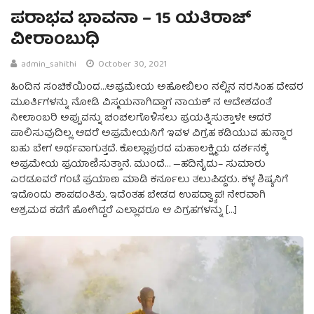
ಪರಾಭವ ಭಾವನಾ – 15 ಯತಿರಾಜ್
ವೀರಾಂಬುಧಿ
admin_sahithi
October 30, 2021
ಹಿಂದಿನ ಸಂಚಿಕೆಯಿಂದ…ಅಪ್ರಮೇಯ ಅಹೋಬಿಲಂ ನಲ್ಲಿನ ನರಸಿಂಹ ದೇವರ
ಮೂರ್ತಿಗಳನ್ನು ನೋಡಿ ವಿಸ್ಮಯನಾಗಿದ್ದಾಗ ನಾಯಕ್ ನ ಆದೇಶದಂತೆ
ನೀಲಾಂಬರಿ ಅಪ್ಪುವನ್ನು ಚಂಚಲಗೊಳಿಸಲು ಪ್ರಯತ್ನಿಸುತ್ತಾಳೇ ಆದರೆ
ಪಾಲಿಸುವುದಿಲ್ಲ. ಆದರೆ ಅಪ್ರಮೇಯನಿಗೆ ಇವಳ ವಿಗ್ರಹ ಕಡಿಯುವ ಹುನ್ನಾರ
ಬಹು ಬೇಗ ಅರ್ಥವಾಗುತ್ತದೆ. ಕೊಲ್ಲಾಪುರದ ಮಹಾಲಕ್ಷ್ಮಿಯ ದರ್ಶನಕ್ಕೆ
ಅಪ್ರಮೇಯ ಪ್ರಯಾಣಿಸುತ್ತಾನೆ. ಮುಂದೆ… —ಹದಿನೈದು– ಸುಮಾರು
ಎರಡೂವರೆ ಗಂಟೆ ಪ್ರಯಾಣ ಮಾಡಿ ಕರ್ನೂಲು ತಲುಪಿದ್ದರು. ಕಳ್ಳ ಶಿಷ್ಯನಿಗೆ
ಇದೊಂದು ಶಾಪದಂತಿತ್ತು. ಇದೆಂತಹ ಬೇಡದ ಉಪದ್ವ್ಯಾಪ! ನೇರವಾಗಿ
ಆಶ್ರಮದ ಕಡೆಗೆ ಹೋಗಿದ್ದರೆ ಎಲ್ಲಾದರೂ ಆ ವಿಗ್ರಹಗಳನ್ನು […]