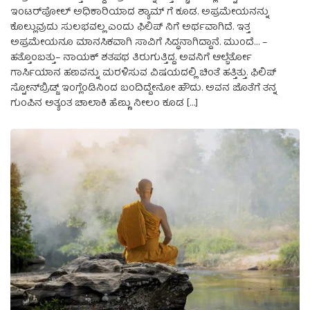
ಇಂಟರ್‌ಪೋಲ್‌ ಅಧಿಕಾರಿಯಾದ ಶ್ಯಾಮ್ ಗೆ ಕೂಡ. ಅಪ್ರಮೇಯನನ್ನು
ಕೊಲ್ಲುವುದು ಸುಲಭವಲ್ಲ ಎಂದು ಫಿಲಿಪ್ ನಿಗೆ ಅರ್ಥವಾಗಿದೆ. ಇತ್ತ
ಅಪ್ರಮೇಯನೂ ಮಾನಸಿಕವಾಗಿ ಸಾವಿಗೆ ಸಿದ್ಧನಾಗಿದ್ದಾನೆ. ಮುಂದೆ… –
ಹತ್ತೊಂಬತ್ತು– ನಾಯಕ್‌ ಶತಪಥ ತಿರುಗುತ್ತಿದ್ದ. ಅವನಿಗೆ ಆಲ್ಬೆರ್ತೋ
ಗಾರ್ಸಿಯಾನ ಹಣವನ್ನು ಮರಳಿಸುವ ವಿಷಯದಲ್ಲಿ ಚಿಂತೆ ಹತ್ತಿತ್ತು. ಫಿಲಿಪ್‌
ಸ್ಟೋನ್‌ಬ್ರಿಡ್ಜ್‌ ಇಂಗ್ಲೆಂಡಿನಿಂದ ಬಂದಿದ್ದೇನೋ ಹೌದು. ಅವನ ಜೊತೆಗೆ ತನ್ನ
ಗುಂಪಿನ ಅತ್ಯಂತ ಚಾಲಾಕಿ ಹೆಣ್ಣು ನೀಲಂ ಕೂಡ […]