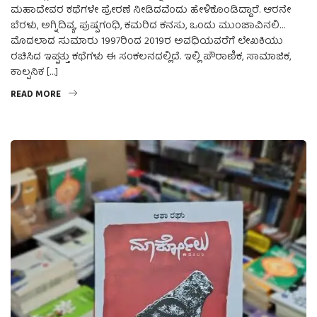
ಮಹಾದೇವರ ಕಥೆಗಳೇ ಪ್ರೇರಣೆ ನೀಡಿದವೆಂದು ಹೇಳಿಕೊಂಡಿದ್ದಾರೆ. ಆರನೇ
ಬೆರಳು, ಅಗ್ನಿದಿವ್ಯ, ಪುಷ್ಪಗಂಧಿ, ಕಮರಿದ ಕನಸು, ಒಂದು ಮುಂಜಾವಿನಲಿ…
ಮೊದಲಾದ ಸುಮಾರು 1997ರಿಂದ 2019ರ ಅವಧಿಯವರೆಗೆ ಲೇಖಕಿಯು
ರಚಿಸಿದ ಇಪ್ಪತ್ತು ಕಥೆಗಳು ಈ ಸಂಕಲನದಲ್ಲಿದೆ. ಇಲ್ಲಿ ಪೌರಾಣಿಕ, ಸಾಮಾಜಿಕ,
ಕಾಲ್ಪನಿಕ […]
READ MORE