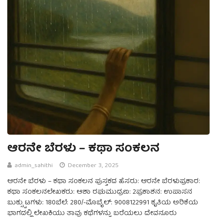
ಆರನೇ ಬೆರಳು – ಕಥಾ ಸಂಕಲನ
admin_sahithi
December 3, 2025
ಆರನೇ ಬೆರಳು – ಕಥಾ ಸಂಕಲನ ಪುಸ್ತಕದ ಹೆಸರು: ಆರನೇ ಬೆರಳುಪ್ರಕಾರ:
ಕಥಾ ಸಂಕಲನಲೇಖಕರು: ಆಶಾ ರಘುಮುದ್ರಣ: 2ಪ್ರಕಾಶನ: ಉಪಾಸನ
ಬುಕ್ಸ್ಪುಟಗಳು: 180ಬೆಲೆ: 280/-ಮೊಬೈಲ್: 9008122991 ಕೃತಿಯ ಅರಿಕೆಯ
ಭಾಗದಲ್ಲಿ ಲೇಖಕಿಯು ತಾವು ಕಥೆಗಳನ್ನು ಬರೆಯಲು ದೇವನೂರು