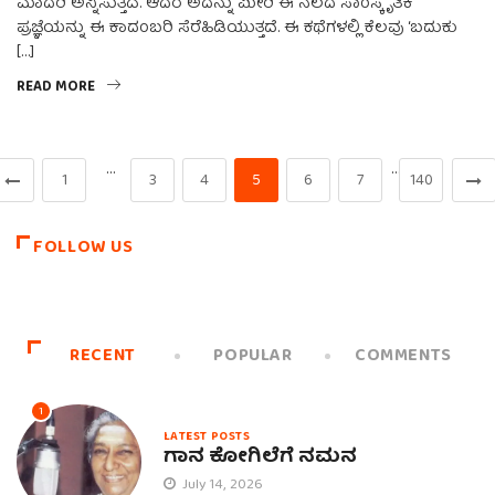
ಮಾದರಿ ಅನ್ನಿಸುತ್ತದೆ. ಆದರೆ ಅದನ್ನು ಮೀರಿ ಈ ನೆಲದ ಸಾಂಸ್ಕೃತಿಕ
ಪ್ರಜ್ಞೆಯನ್ನು ಈ ಕಾದಂಬರಿ ಸೆರೆಹಿಡಿಯುತ್ತದೆ. ಈ ಕಥೆಗಳಲ್ಲಿ ಕೆಲವು ‘ಬದುಕು
[…]
READ MORE
…
…
1
3
4
5
6
7
140
FOLLOW US
RECENT
POPULAR
COMMENTS
1
LATEST POSTS
ಗಾನ ಕೋಗಿಲೆಗೆ ನಮನ
July 14, 2026