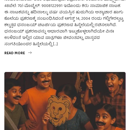
48ಬೆಲೆ: 70/-ಮೊಬೈಲ್: 9008122991 ಇದೊಂದು ಕಿರು ಸಾಮಾಜಿಕ ನಾಟಕ.
ಈ ನಾಟಕವನ್ನು ಹದಿನಾಲ್ಕು ವರ್ಷ ವಯಸ್ಸಿನ ಹುಡುಗಿಯ ಅತ್ಯಾಚಾರ ಹಾಗು
ಕೊಲೆಯ ಪ್ರಕರಣಕ್ಕೆ ಸಂಬಂಧಿಸಿದಂತೆ ಆಗಸ್ಟ್ 14, 2004 ರಂದು ಗಲ್ಲಿಗೇರಲ್ಪಟ್ಟ
ಕಲ್ಕತ್ತದ ಧನಂಜಯ್ ಚಟರ್ಜಿಯ ಪ್ರಕರಣದ ಹಿನ್ನೆಲೆಯಲ್ಲಿ ರಚಿಸಲಾಗಿದೆ.
ಧನಂಜಯ್ ಪ್ರಕರಣವನ್ನು ಆಧಾರವಾಗಿ ಇಟ್ಟುಕೊಳ್ಳಲಾಗಿದೆಯೇ ವಿನಃ
ಉಳಿದಂತೆ ಇಲ್ಲಿನ ಯಾವ ಪಾತ್ರಗಳೂ ಜೀವಂತವಲ್ಲ. ವಾಸ್ತವದ
ಸಂಗತಿಯೊಂದರ ಹಿನ್ನೆಲೆಯಲ್ಲಿ […]
READ MORE