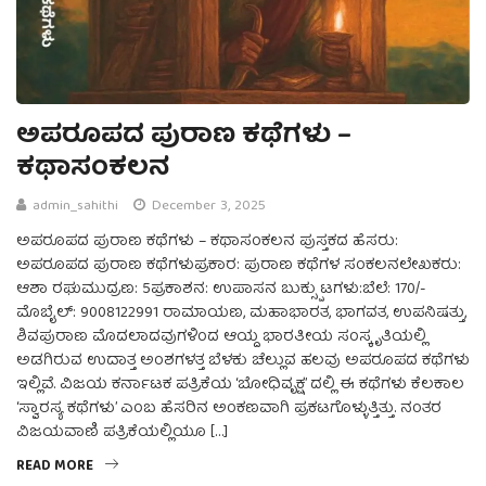
ಅಪರೂಪದ ಪುರಾಣ ಕಥೆಗಳು –
ಕಥಾಸಂಕಲನ
admin_sahithi
December 3, 2025
ಅಪರೂಪದ ಪುರಾಣ ಕಥೆಗಳು – ಕಥಾಸಂಕಲನ ಪುಸ್ತಕದ ಹೆಸರು:
ಅಪರೂಪದ ಪುರಾಣ ಕಥೆಗಳುಪ್ರಕಾರ: ಪುರಾಣ ಕಥೆಗಳ ಸಂಕಲನಲೇಖಕರು:
ಆಶಾ ರಘುಮುದ್ರಣ: 5ಪ್ರಕಾಶನ: ಉಪಾಸನ ಬುಕ್ಸ್ಪುಟಗಳು:ಬೆಲೆ: 170/-
ಮೊಬೈಲ್: 9008122991 ರಾಮಾಯಣ, ಮಹಾಭಾರತ, ಭಾಗವತ, ಉಪನಿಷತ್ತು,
ಶಿವಪುರಾಣ ಮೊದಲಾದವುಗಳಿಂದ ಆಯ್ದ ಭಾರತೀಯ ಸಂಸ್ಕೃತಿಯಲ್ಲಿ
ಅಡಗಿರುವ ಉದಾತ್ತ ಅಂಶಗಳತ್ತ ಬೆಳಕು ಚೆಲ್ಲುವ ಹಲವು ಅಪರೂಪದ ಕಥೆಗಳು
ಇಲ್ಲಿವೆ. ವಿಜಯ ಕರ್ನಾಟಕ ಪತ್ರಿಕೆಯ ‘ಬೋಧಿವೃಕ್ಷ’ ದಲ್ಲಿ ಈ ಕಥೆಗಳು ಕೆಲಕಾಲ
‘ಸ್ವಾರಸ್ಯ ಕಥೆಗಳು’ ಎಂಬ ಹೆಸರಿನ ಅಂಕಣವಾಗಿ ಪ್ರಕಟಗೊಳ್ಳುತ್ತಿತ್ತು. ನಂತರ
ವಿಜಯವಾಣಿ ಪತ್ರಿಕೆಯಲ್ಲಿಯೂ […]
READ MORE