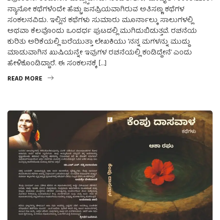
ನ್ಯಾನೋ ಕಥೆಗಳೆಂದೇ ಹೆಚ್ಚು ಜನಪ್ರಿಯವಾಗಿರುವ ಅತಿಸಣ್ಣ ಕಥೆಗಳ
ಸಂಕಲನವಿದು. ಇಲ್ಲಿನ ಕಥೆಗಳು ಸುಮಾರು ಮೂರ್ನಾಲ್ಕು ಸಾಲುಗಳಲ್ಲಿ
ಅಥವಾ ಕೆಲವೊಂದು ಒಂದರ್ಧ ಪುಟದಲ್ಲಿ ಮುಗಿದುಬಿಡುತ್ತವೆ. ರಚನೆಯ
ಕುರಿತು ಅರಿಕೆಯಲ್ಲಿ ಬರೆಯುತ್ತಾ ಲೇಖಕಿಯು ‘ನನ್ನ ಮಗಳನ್ನು ಮುದ್ದು
ಮಾಡುವಾಗಿನ ಖುಷಿಯನ್ನೇ ಇವುಗಳ ರಚನೆಯಲ್ಲಿ ಕಂಡಿದ್ದೇನೆ’ ಎಂದು
ಹೇಳಿಕೊಂಡಿದ್ದಾರೆ. ಈ ಸಂಕಲನಕ್ಕೆ […]
READ MORE