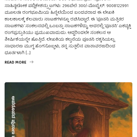
ಸಾಹಿತ್ಯಲೋಕ ಪಬ್ಲಿಕೇಶನ್ಸ್ಪುಟಗಳು: 296ಬೆಲೆ: 300/-ಮೊಬೈಲ್: 9008122991
ಮೂಲತಃ ರಂಗಭೂಮಿಯ ಹಿನ್ನೆಲೆಯಿಂದ ಬಂದವರಾದ ಈ ಲೇಖಕಿ
ಕಾಲಕಾಲಕ್ಕೆ ಕೆಲವಾರು ನಾಟಕಗಳನ್ನೂ ರಚಿಸಿದ್ದಾರೆ. ಈ ‘ಪೂತನಿ ಮತ್ತಿತರ
ನಾಟಕಗಳು’ ಸಂಕಲನದಲ್ಲಿ ಒಂಬತ್ತು ನಾಟಕಗಳಿದ್ದು, ಅದರಲ್ಲಿ ‘ಪೂತನಿ’ ಏಕವ್ಯಕ್ತಿ
ರಂಗಪ್ರಸ್ತುತಿಯು ಪ್ರಮುಖವಾದುದು. ಆದ್ದರಿಂದಲೇ ಸಂಕಲನ ಆ
ಶೀರ್ಷಿಕೆಯನ್ನೇ ಹೊತ್ತಿದೆ. ಲೇಖಕಿಯ ಕಲ್ಪನೆಯ ಪೂತನಿ ರಕ್ಕಸಿಯಲ್ಲ.
ಸಾಧಾರಣ ಮುಗ್ಧ ಹೆಂಗಸೊಬ್ಬಳು, ತನ್ನ ಸುತ್ತಲಿನ ವಾತಾವರಣದಿಂದ
ಧೂರ್ತಳಾಗಿ […]
READ MORE