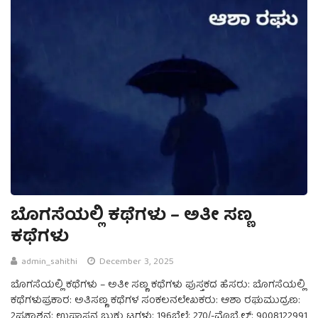
ಬೊಗಸೆಯಲ್ಲಿ ಕಥೆಗಳು – ಅತೀ ಸಣ್ಣ
ಕಥೆಗಳು
admin_sahithi
December 3, 2025
ಬೊಗಸೆಯಲ್ಲಿ ಕಥೆಗಳು – ಅತೀ ಸಣ್ಣ ಕಥೆಗಳು ಪುಸ್ತಕದ ಹೆಸರು: ಬೊಗಸೆಯಲ್ಲಿ
ಕಥೆಗಳುಪ್ರಕಾರ: ಅತಿಸಣ್ಣ ಕಥೆಗಳ ಸಂಕಲನಲೇಖಕರು: ಆಶಾ ರಘುಮುದ್ರಣ:
2ಪ್ರಕಾಶನ: ಉಪಾಸನ ಬುಕ್ಸ್ಪುಟಗಳು: 196ಬೆಲೆ: 270/-ಮೊಬೈಲ್: 9008122991