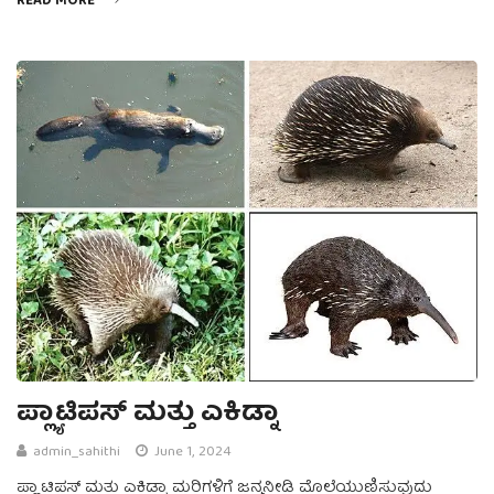
READ MORE
ಪ್ಲ್ಯಾಟಿಪಸ್ ಮತ್ತು ಎಕಿಡ್ನಾ
admin_sahithi
June 1, 2024
ಪ್ಲ್ಯಾಟಿಪಸ್ ಮತ್ತು ಎಕಿಡ್ನಾ ಮರಿಗಳಿಗೆ ಜನ್ಮನೀಡಿ ಮೊಲೆಯುಣಿಸುವುದು