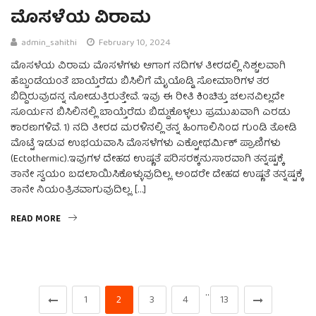
ಮೊಸಳೆಯ ವಿರಾಮ
admin_sahithi
February 10, 2024
ಮೊಸಳೆಯ ವಿರಾಮ ಮೊಸಳೆಗಳು ಆಗಾಗ ನದಿಗಳ ತೀರದಲ್ಲಿ ನಿಶ್ಚಲವಾಗಿ
ಹೆಬ್ಬಂಡೆಯಂತೆ ಬಾಯ್ತೆರೆದು ಬಿಸಿಲಿಗೆ ಮೈಯೊಡ್ಡಿ ಸೋಮಾರಿಗಳ ತರ
ಬಿದ್ದಿರುವುದನ್ನ ನೋಡುತ್ತಿರುತ್ತೇವೆ. ಇವು ಈ ರೀತಿ ಕಿಂಚಿತ್ತು ಚಲನವಿಲ್ಲದೇ
ಸೂರ್ಯನ ಬಿಸಿಲಿನಲ್ಲಿ ಬಾಯ್ತೆರೆದು ಬಿದ್ದುಕೊಳ್ಳಲು ಪ್ರಮುಖವಾಗಿ ಎರಡು
ಕಾರಣಗಳಿವೆ. 1) ನದಿ ತೀರದ ಮರಳಿನಲ್ಲಿ ತನ್ನ ಹಿಂಗಾಲಿನಿಂದ ಗುಂಡಿ ತೋಡಿ
ಮೊಟ್ಟೆ ಇಡುವ ಉಭಯವಾಸಿ ಮೊಸಳೆಗಳು ಎಕ್ಟೋಥರ್ಮಿಕ್ ಪ್ರಾಣಿಗಳು
(Ectothermic).ಇವುಗಳ ದೇಹದ ಉಷ್ಣತೆ ಪರಿಸರಕ್ಕನುಸಾರವಾಗಿ ತನ್ನಷ್ಟಕ್ಕೆ
ತಾನೇ ಸ್ವಯಂ ಬದಲಾಯಿಸಿಕೊಳ್ಳುವುದಿಲ್ಲ. ಅಂದರೇ ದೇಹದ ಉಷ್ಣತೆ ತನ್ನಷ್ಟಕ್ಕೆ
ತಾನೇ ನಿಯಂತ್ರಿತವಾಗುವುದಿಲ್ಲ. […]
READ MORE
…
1
2
3
4
13