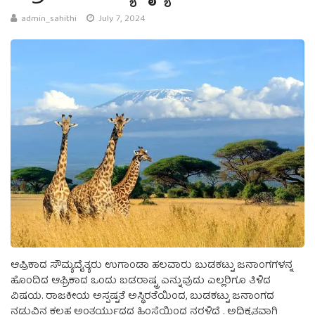
admin_sahithi
July 7, 2024
ಆಪ್ರಿಕಾದ ಸೌಮ್ಯದೈತ್ಯರು ಉಗಾಂಡಾ ಹಲವಾರು ಬುಡಕಟ್ಟು ಜನಾಂಗಗಳನ್ನ
ಹೊಂದಿದ ಆಫ್ರಿಕಾದ ಒಂದು ಬಡರಾಷ್ಟ್ರ ಎನ್ನುವುದು ಎಲ್ಲರಿಗೂ ತಿಳಿದ
ವಿಷಯ. ರಾಜಕೀಯ ಅಸ್ಪಷ್ಟತೆ ಅಸ್ಥಿರತೆಯಿಂದ, ಬುಡಕಟ್ಟು ಜನಾಂಗದ
ನಡುವಿನ ಕಲಹ ಅಂತರ್ಯುದ್ಧದ ಹಿಂಸೆಯಿಂದ ನರಳಿದೆ . ಅಧಿಕೃತವಾಗಿ