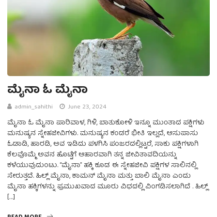
ಮೈನಾ ಓ ಮೈನಾ
admin_sahithi
June 23, 2024
ಮೈನಾ ಓ ಮೈನಾ ಪಾರಿವಾಳ, ಗಿಳಿ, ಬಾತುಕೋಳಿ ಇನ್ನೂ ಮುಂತಾದ ಪಕ್ಷಿಗಳು
ಮನುಷ್ಯನ ಸ್ನೇಹಜೀವಿಗಳು. ಮನುಷ್ಯನ ಕಂಡರೆ ಭೀತಿ ಇಲ್ಲದೆ, ಆಸುಪಾಸು
ಓಡಾಡಿ, ಹಾರಡಿ, ಅವ ಇಡಿದು ಪಳಗಿಸಿ ಪಂಜರದಲ್ಲಿಟ್ಟರೆ, ಸಾಕು ಪಕ್ಷಿಗಳಾಗಿ
ಕೆಲವೊಮ್ಮೆ ಅವನ ಹೊಟ್ಟೆಗೆ ಆಹಾರವಾಗಿ ತನ್ನ ಜೀವಿತಾವದಿಯನ್ನು
ಕಳೆಯುವುದುಂಟು. “ಮೈನಾ” ಹಕ್ಕಿ ಕೂಡ ಈ ಸ್ನೇಹಜೀವಿ ಪಕ್ಷಿಗಳ ಸಾಲಿನಲ್ಲಿ
ಸೇರುತ್ತದೆ. ಹಿಲ್ಲ್ ಮೈನಾ, ಕಾಮನ್ ಮೈನಾ ಮತ್ತು ಬಾಲಿ ಮೈನಾ ಎಂದು
ಮೈನಾ ಹಕ್ಕಿಗಳನ್ನು ಪ್ರಮುಖವಾದ ಮೂರು ವಿಧದಲ್ಲಿ ವಿಂಗಡಿಸಲಾಗಿದೆ . ಹಿಲ್ಲ್
[…]