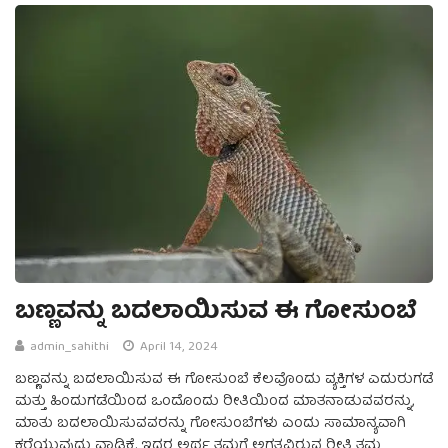
ಬಣ್ಣವನ್ನು ಬದಲಾಯಿಸುವ ಈ ಗೋಸುಂಬೆ
admin_sahithi
April 14, 2024
ಬಣ್ಣವನ್ನು ಬದಲಾಯಿಸುವ ಈ ಗೋಸುಂಬೆ ಕೆಲವೊಂದು ವ್ಯಕ್ತಿಗಳ ಎದುರುಗಡೆ
ಮತ್ತು ಹಿಂದುಗಡೆಯಿಂದ ಒಂದೊಂದು ರೀತಿಯಿಂದ ಮಾತನಾಡುವವರನ್ನು,
ಮಾತು ಬದಲಾಯಿಸುವವರನ್ನು ಗೋಸುಂಬೆಗಳು ಎಂದು ಸಾಮಾನ್ಯವಾಗಿ
ಕರೆಯುವುದು ವಾಡಿಕೆ. ಇದರ ಅರ್ಥ ತಮಗೆ ಅಗತ್ಯವಿರುವ ರೀತಿ ತಮ್ಮ