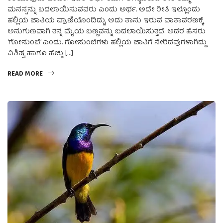
ಮನಸ್ಸನ್ನು ಬದಲಾಯಿಸುವವರು ಎಂದು ಅರ್ಥ. ಅದೇ ರೀತಿ ಇಲ್ಲೊಂದು
ಹಲ್ಲಿಯ ಜಾತಿಯ ಪ್ರಾಣಿಯೊಂದಿದ್ದು, ಅದು ತಾನು ಇರುವ ವಾತಾವರಣಕ್ಕೆ
ಅನುಗುಣವಾಗಿ ತನ್ನ ಮೈಯ ಬಣ್ಣವನ್ನು ಬದಲಾಯಿಸುತ್ತದೆ. ಅದರ ಹೆಸರು
‘ಗೋಸುಂಬೆ’ ಎಂದು. ಗೋಸುಂಬೆಗಳು ಹಲ್ಲಿಯ ಜಾತಿಗೆ ಸೇರಿದವುಗಳಾಗಿದ್ದು
ವಿಶಿಷ್ಟ ಹಾಗೂ ಹೆಚ್ಚು […]
READ MORE