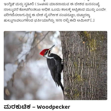
ಇಂಗ್ಲಿಷ್ ಮತ್ತು ಸ್ವಹೀಲಿ ( Swahili) ಮಾತನಾಡುವ ಈ ದೇಶದ ಜನಸಂಖ್ಯೆ
ನಾಲ್ಕುವರೆ ಕೋಟಿಗಿಂತಲೂ ಅಧಿಕ. ಒಂದು ಕಾಲಕ್ಕೆ ಆಫ್ರಿಕಾದ ಮುತ್ತು ಎಂದೇ
ಪರಿಗಣಿಸಲಾಗುತ್ತಿದ್ದ ಈ ದೇಶ ನೈಸರ್ಗೀಕ ಸಂಪನ್ಮೂಲ, ದಟ್ಟಾರಣ್ಯ
ಹುಲ್ಲುಗಾವಲುಗಳಿಂದ ಭರ್ತಿಯಾಗಿತ್ತು. 1970 ರಲ್ಲಿ ಈದಿ ಅಮೀನ್ […]
ಮರಕುಟಿಕ – Woodpecker