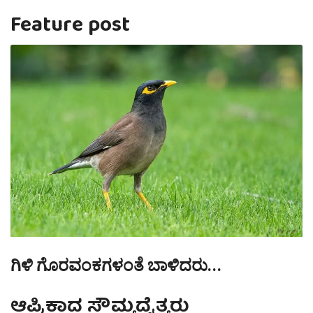
Feature post
ಗಿಳಿ ಗೊರವಂಕಗಳಂತೆ ಬಾಳಿದರು…
ಆಪ್ರಿಕಾದ ಸೌಮ್ಯದೈತ್ಯರು