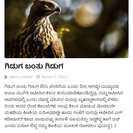
ಗಿಡುಗ ಬಂತು ಗಿಡುಗ
admin_sahithi
March 17, 2024
ಗಿಡುಗ ಬಂತು ಗಿಡುಗ ಬಿರು ಬೇಸಿಗೆಯ ಒಂದು ದಿನ, ಆಗಷ್ಟೇ ಮಧ್ಯಾನದ
ಊಟ ಮುಗಿಸಿ ಆಫೀಸಿನ ಕೆಲಸ ಶುರುಮಾಡಿಕೊಂಡಿದ್ದೆವು, ನಮ್ಮ ಆಫೀಸಿನ
ಆವರಣದಲ್ಲಿ ಒಂದು ದೊಡ್ಡ ಮಾವಿನ ಮರವು ಬೃಹದ್ದಾಕಾರದಲ್ಲಿ ಬೆಳೆದು
ನಿಂತು ಅದರ ರೆಂಬೆ ಕೊಂಬೆಗಳು ನಾವು ಕೆಲಸ ಮಾಡುವ ಮೊದಲನೇ
ಮಹಡಿಯ ಕಿಟಕಿಯ ಸಮೀಪದಲ್ಲೇ ಹಾದು ಗಾಳಿಗೆ ಮರವು ಆಫೀಸಿನ ಏರ್
ಕಡೀಷನರ್ ಕೂಡ ನಾಚುವಷ್ಟು ತಂಗಾಳಿ ಸೂಸುತಿತ್ತು. ಇದ್ದಕಿದ್ದ ಹಾಗೆ ದಪ್
ಎಂದು ಏನೋ ಬಿದ್ದ ಸದ್ದು, ಕಿಟಕಿಯ ಮೂಲಕ ನೋಡಲು ಪ್ರಯತ್ನ […]