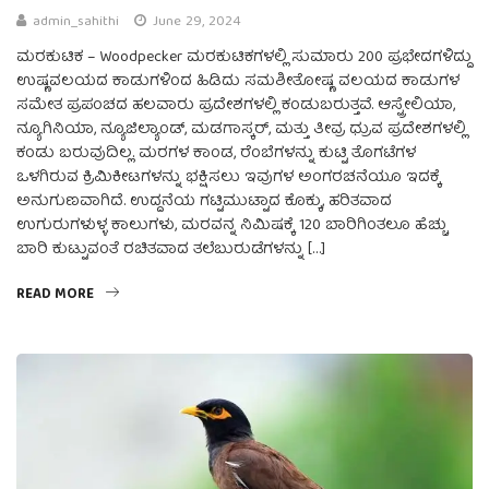
admin_sahithi
June 29, 2024
ಮರಕುಟಿಕ – Woodpecker ಮರಕುಟಿಕಗಳಲ್ಲಿ ಸುಮಾರು 200 ಪ್ರಭೇದಗಳಿದ್ದು
ಉಷ್ಣವಲಯದ ಕಾಡುಗಳಿಂದ ಹಿಡಿದು ಸಮಶೀತೋಷ್ಣ ವಲಯದ ಕಾಡುಗಳ
ಸಮೇತ ಪ್ರಪಂಚದ ಹಲವಾರು ಪ್ರದೇಶಗಳಲ್ಲಿ ಕಂಡುಬರುತ್ತವೆ. ಆಸ್ಟ್ರೇಲಿಯಾ,
ನ್ಯೂಗಿನಿಯಾ, ನ್ಯೂಜಿಲ್ಯಾಂಡ್, ಮಡಗಾಸ್ಕರ್, ಮತ್ತು ತೀವ್ರ ಧ್ರುವ ಪ್ರದೇಶಗಳಲ್ಲಿ
ಕಂಡು ಬರುವುದಿಲ್ಲ. ಮರಗಳ ಕಾಂಡ, ರೆಂಬೆಗಳನ್ನು ಕುಟ್ಟಿ ತೊಗಟೆಗಳ
ಒಳಗಿರುವ ಕ್ರಿಮಿಕೀಟಗಳನ್ನು ಭಕ್ಷಿಸಲು ಇವುಗಳ ಅಂಗರಚನೆಯೂ ಇದಕ್ಕೆ
ಅನುಗುಣವಾಗಿದೆ. ಉದ್ದನೆಯ ಗಟ್ಟಿಮುಟ್ಟಾದ ಕೊಕ್ಕು, ಹರಿತವಾದ
ಉಗುರುಗಳುಳ್ಳ ಕಾಲುಗಳು, ಮರವನ್ನ ನಿಮಿಷಕ್ಕೆ 120 ಬಾರಿಗಿಂತಲೂ ಹೆಚ್ಚು
ಬಾರಿ ಕುಟ್ಟುವಂತೆ ರಚಿತವಾದ ತಲೆಬುರುಡೆಗಳನ್ನು […]
READ MORE