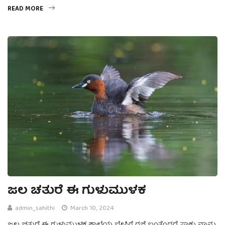
READ MORE
ಜಲ ಚತುರೆ ಈ ಗುಳುಮುಳಕ
admin_sahithi
March 10, 2024
ಜಲ ಚತುರೆ ಈ ಗುಳುಮುಳಕ ಶಾಲೆಯ ಬೇಸಿಗೆ ರಜೆ ಬಂತೆಂದರೆ ಸಾಕು ನಾನು