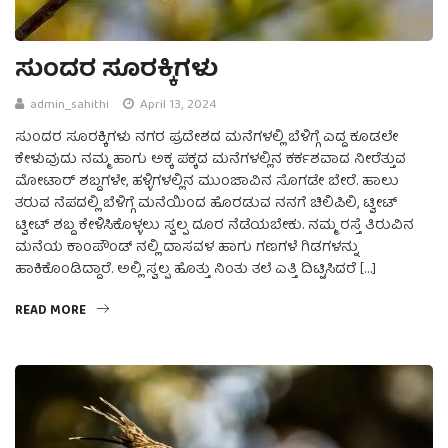
ಸುಂದರ ಸೂರಕ್ಕಿಗಳು
admin_sahithi
April 13, 2024
ಸುಂದರ ಸೂರಕ್ಕಿಗಳು ನಗರ ಪ್ರದೇಶದ ಮನೆಗಳಲ್ಲಿ ಬೆಳಿಗ್ಗೆ ಎದ್ದ ಕೂಡಲೇ
ಕೇಳುವುದು ನಮ್ಮ ಹಾಗು ಅಕ್ಕ ಪಕ್ಕದ ಮನೆಗಳಲ್ಲಿನ ಕರ್ಕಶವಾದ ನೀರೆತ್ತುವ
ಮೋಟಾರ್ ಶಬ್ದಗಳೇ, ಹಳ್ಳಿಗಳಲ್ಲಿನ ಮುಂಜಾವಿನ ಸೊಗಡೇ ಬೇರೆ. ಹಾಲು
ತರುವ ನೆಪದಲ್ಲಿ ಬೆಳಿಗ್ಗೆ ಮನೆಯಿಂದ ಹೊರಡುವ ನನಗೆ ಚಿಲಿಪಿಲಿ, ಟ್ವೀಟ್
ಟ್ವೀಟ್ ಶಬ್ದ ಕೇಳಿಸಿಕೊಳ್ಳಲು ಸ್ವಲ್ಪ ದೂರ ನೆಡೆಯಬೇಕು. ನಮ್ಮ ರಸ್ತೆ ತಿರುವಿನ
ಮನೆಯ ಕಾಂಪೌಂಡ್ ನಲ್ಲಿ ದಾಸವಳ ಹಾಗು ಗಣಗಳೆ ಗಿಡಗಳನ್ನು
ಹಾಕಿಕೊಂಡಿದ್ದಾರೆ. ಅಲ್ಲಿ ಸ್ವಲ್ಪ ಹೊತ್ತು ನಿಂತು ತಲೆ ಎತ್ತಿ ದಿಟ್ಟಿಸಿದರೆ […]
READ MORE