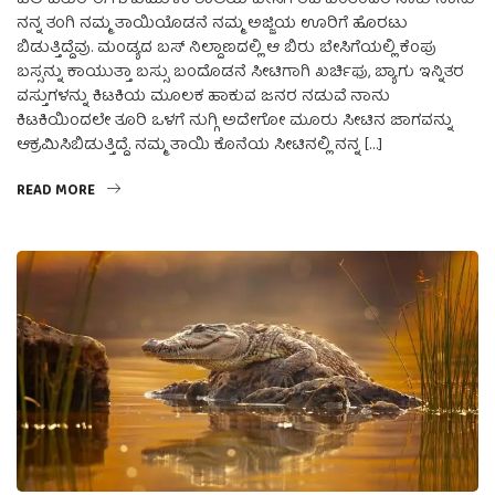
ನನ್ನ ತಂಗಿ ನಮ್ಮ ತಾಯಿಯೊಡನೆ ನಮ್ಮ ಅಜ್ಜಿಯ ಊರಿಗೆ ಹೊರಟು
ಬಿಡುತ್ತಿದ್ದೆವು. ಮಂಡ್ಯದ ಬಸ್ ನಿಲ್ದಾಣದಲ್ಲಿ ಆ ಬಿರು ಬೇಸಿಗೆಯಲ್ಲಿ ಕೆಂಪು
ಬಸ್ಸನ್ನು ಕಾಯುತ್ತಾ ಬಸ್ಸು ಬಂದೊಡನೆ ಸೀಟಿಗಾಗಿ ಖರ್ಚಿಫು, ಬ್ಯಾಗು ಇನ್ನಿತರ
ವಸ್ತುಗಳನ್ನು ಕಿಟಕಿಯ ಮೂಲಕ ಹಾಕುವ ಜನರ ನಡುವೆ ನಾನು
ಕಿಟಕಿಯಿಂದಲೇ ತೂರಿ ಒಳಗೆ ನುಗ್ಗಿ ಅದೇಗೋ ಮೂರು ಸೀಟಿನ ಜಾಗವನ್ನು
ಆಕ್ರಮಿಸಿಬಿಡುತ್ತಿದ್ದೆ. ನಮ್ಮ ತಾಯಿ ಕೊನೆಯ ಸೀಟಿನಲ್ಲಿ ನನ್ನ […]
READ MORE