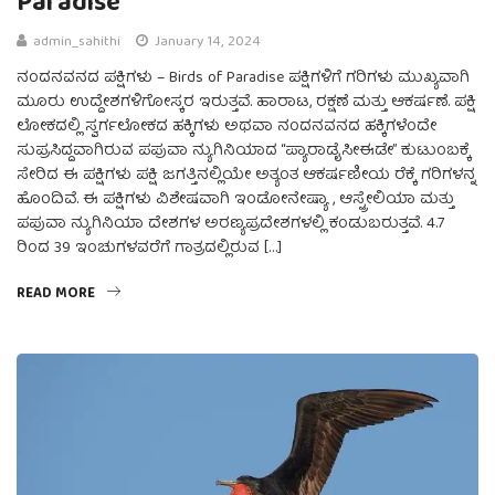
Paradise
admin_sahithi
January 14, 2024
ನಂದನವನದ ಪಕ್ಷಿಗಳು – Birds of Paradise ಪಕ್ಷಿಗಳಿಗೆ ಗರಿಗಳು ಮುಖ್ಯವಾಗಿ
ಮೂರು ಉದ್ದೇಶಗಳಿಗೋಸ್ಕರ ಇರುತ್ತವೆ. ಹಾರಾಟ, ರಕ್ಷಣೆ ಮತ್ತು ಆಕರ್ಷಣೆ. ಪಕ್ಷಿ
ಲೋಕದಲ್ಲಿ ಸ್ವರ್ಗಲೋಕದ ಹಕ್ಕಿಗಳು ಅಥವಾ ನಂದನವನದ ಹಕ್ಕಿಗಳೆಂದೇ
ಸುಪ್ರಸಿದ್ದವಾಗಿರುವ ಪಪುವಾ ನ್ಯುಗಿನಿಯಾದ “ಪ್ಯಾರಾಡೈಸೀಈಡೇ” ಕುಟುಂಬಕ್ಕೆ
ಸೇರಿದ ಈ ಪಕ್ಷಿಗಳು ಪಕ್ಷಿ ಜಗತ್ತಿನಲ್ಲಿಯೇ ಅತ್ಯಂತ ಆಕರ್ಷಣೀಯ ರೆಕ್ಕೆ ಗರಿಗಳನ್ನ
ಹೊಂದಿವೆ. ಈ ಪಕ್ಷಿಗಳು ವಿಶೇಷವಾಗಿ ಇಂಡೋನೇಷ್ಯಾ , ಆಸ್ಟ್ರೇಲಿಯಾ ಮತ್ತು
ಪಪುವಾ ನ್ಯುಗಿನಿಯಾ ದೇಶಗಳ ಅರಣ್ಯಪ್ರದೇಶಗಳಲ್ಲಿ ಕಂಡುಬರುತ್ತವೆ. 4.7
ರಿಂದ 39 ಇಂಚುಗಳವರೆಗೆ ಗಾತ್ರದಲ್ಲಿರುವ […]
READ MORE