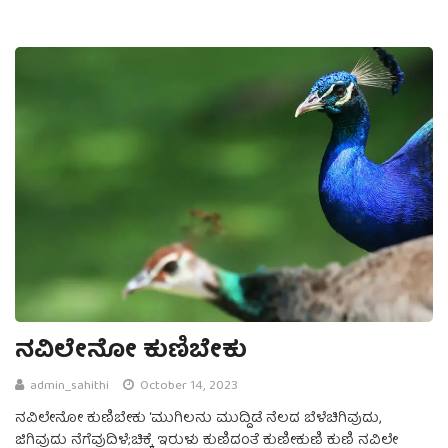
ನವಿಲೇನೋ ಕುಣಿಬೇಕು
admin_sahithi
October 14, 2023
ನವಿಲೇನೋ ಕುಣಿಬೇಕು ‘ಮುಗಿಲನು ಮುದ್ದಿಡೆ ನೆಲದ ಬೆಳೆಚಿಗಿವುದು,
ಜಿಗಿವುದು ನೆಗೆವುದಿಳೆ;ಚಿಕ್ಕೆ ಇರುಳು ಕುಣಿದಂತೆ ಕುಣೀಕುಣಿ ಕುಣಿ ನವಿಲೇ