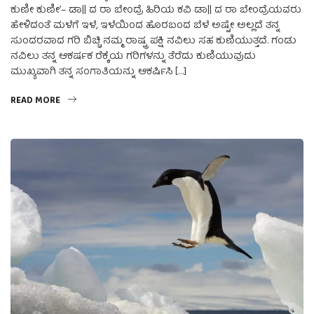
ಕುಣೀ ಕುಣೀ’– ಡಾ|| ದ ರಾ ಬೇಂದ್ರೆ ಹಿರಿಯ ಕವಿ ಡಾ|| ದ ರಾ ಬೇಂದ್ರೆಯವರು
ಹೇಳಿದಂತೆ ಮಳೆಗೆ ಇಳೆ, ಇಳೆಯಿಂದ ಹೊರಬಂದ ಬೆಳೆ ಅಷ್ಟೇ ಅಲ್ಲದೆ ತನ್ನ
ಸುಂದರವಾದ ಗರಿ ಬಿಚ್ಚಿ ನಮ್ಮ ರಾಷ್ಟ್ರ ಪಕ್ಷಿ ನವಿಲು ಸಹ ಕುಣಿಯುತ್ತದೆ. ಗಂಡು
ನವಿಲು ತನ್ನ ಆಕರ್ಷಕ ರೆಕ್ಕೆಯ ಗರಿಗಳನ್ನು ತೆರೆದು ಕುಣಿಯುವುದು
ಮುಖ್ಯವಾಗಿ ತನ್ನ ಸಂಗಾತಿಯನ್ನು ಆಕರ್ಷಿಸಿ […]
READ MORE