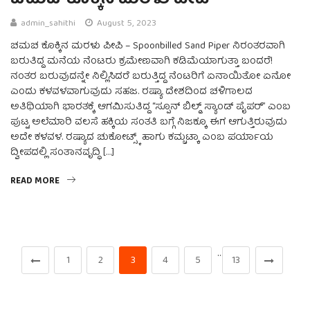
ಚಮಚ ಕೊಕ್ಕಿನ ಮರಳು ಪೀಪಿ
admin_sahithi
August 5, 2023
ಚಮಚ ಕೊಕ್ಕಿನ ಮರಳು ಪೀಪಿ – Spoonbilled Sand Piper ನಿರಂತರವಾಗಿ
ಬರುತಿದ್ದ ಮನೆಯ ನೆಂಟರು ಕ್ರಮೇಣವಾಗಿ ಕಡಿಮೆಯಾಗುತ್ತಾ ಬಂದರೆ!
ನಂತರ ಬರುವುದನ್ನೇ ನಿಲ್ಲಿಸಿದರೆ ಬರುತ್ತಿದ್ದ ನೆಂಟರಿಗೆ ಏನಾಯಿತೋ ಏನೋ
ಎಂದು ಕಳವಳವಾಗುವುದು ಸಹಜ. ರಷ್ಯಾ ದೇಶದಿಂದ ಚಳಿಗಾಲದ
ಅತಿಥಿಯಾಗಿ ಭಾರತಕ್ಕೆ ಆಗಮಿಸುತಿದ್ದ “ಸ್ಪೂನ್ ಬಿಲ್ಡ್ ಸ್ಯಾಂಡ್ ಪೈಪರ್” ಎಂಬ
ಪುಟ್ಟ ಅಲೆಮಾರಿ ವಲಸೆ ಹಕ್ಕಿಯ ಸಂತತಿ ಬಗ್ಗೆ ನಿಜಕ್ಕೂ ಈಗ ಆಗುತ್ತಿರುವುದು
ಅದೇ ಕಳವಳ. ರಷ್ಯಾದ ಚುಕೋಟ್ಸ್ಕ್ ಹಾಗು ಕಮ್ಚಟ್ಕಾ ಎಂಬ ಪರ್ಯಾಯ
ದ್ವೀಪದಲ್ಲಿ ಸಂತಾನವೃದ್ಧಿ […]
READ MORE
…
1
2
3
4
5
13