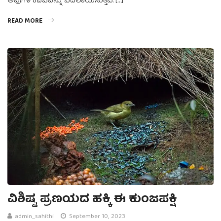
ಅವುಗಳ ಕವಚವನ್ನು ಬದಲಾಯಿಸುತ್ತವೆ. […]
READ MORE
ವಿಶಿಷ್ಟ ಪ್ರಣಯದ ಹಕ್ಕಿ ಈ ಕುಂಜಪಕ್ಷಿ
admin_sahithi
September 10, 2023