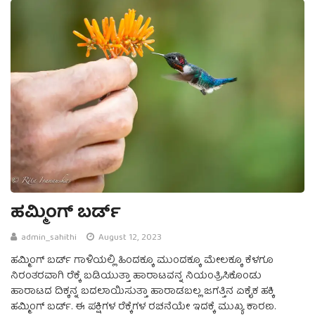
ಹಮ್ಮಿಂಗ್ ಬರ್ಡ್
admin_sahithi
August 12, 2023
ಹಮ್ಮಿಂಗ್ ಬರ್ಡ್ ಗಾಳಿಯಲ್ಲಿ ಹಿಂದಕ್ಕೂ ಮುಂದಕ್ಕೂ ಮೇಲಕ್ಕೂ ಕೆಳಗೂ
ನಿರಂತರವಾಗಿ ರೆಕ್ಕೆ ಬಡಿಯುತ್ತಾ ಹಾರಾಟವನ್ನ ನಿಯಂತ್ರಿಸಿಕೊಂಡು
ಹಾರಾಟದ ದಿಕ್ಕನ್ನ ಬದಲಾಯಿಸುತ್ತಾ ಹಾರಾಡಬಲ್ಲ ಜಗತ್ತಿನ ಏಕೈಕ ಹಕ್ಕಿ
ಹಮ್ಮಿಂಗ್ ಬರ್ಡ್. ಈ ಪಕ್ಷಿಗಳ ರೆಕ್ಕೆಗಳ ರಚನೆಯೇ ಇದಕ್ಕೆ ಮುಖ್ಯ ಕಾರಣ.