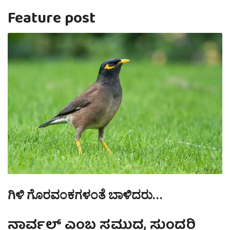
Feature post
ಗಿಳಿ ಗೊರವಂಕಗಳಂತೆ ಬಾಳಿದರು…
ನಾರ್ವಲ್ ಎಂಬ ಸಮುದ್ರ ಸುಂದರಿ