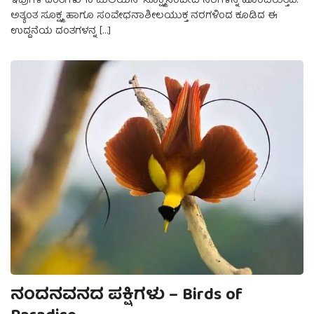
ಇವುಗಳ ದಂತಗಳು 10 ಮಿಲಿಯನ್ ಸೂಕ್ಷ್ಮಸಂವೇದಿ ನರಗಳನ್ನ ಹೊಂದಿರುತ್ತವೆ.
ಅತ್ಯಂತ ಸೂಕ್ಷ್ಮ ಹಾಗೂ ಸಂವೇಧನಾಶೀಲಯುಕ್ತ ನರಗಳಿಂದ ಕೂಡಿದ ಈ
ಉದ್ದನೆಯ ದಂತಗಳನ್ನ […]
ನಂದನವನದ ಪಕ್ಷಿಗಳು – Birds of