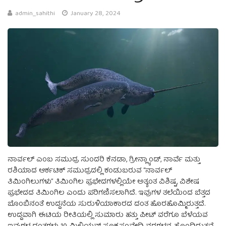
admin_sahithi
January 28, 2024
ನಾರ್ವಲ್ ಎಂಬ ಸಮುದ್ರ ಸುಂದರಿ ಕೆನಡಾ, ಗ್ರೀನ್ಲ್ಯಾಂಡ್, ನಾರ್ವೆ ಮತ್ತು
ರಶಿಯಾದ ಆರ್ಕಟಿಕ್ ಸಮುದ್ರದಲ್ಲಿ ಕಂಡುಬರುವ “ನಾರ್ವಲ್
ತಿಮಿಂಗಿಲುಗಳು” ತಿಮಿಂಗಿಲ ಪ್ರಭೇದಗಳಲ್ಲಿಯೇ ಅತ್ಯಂತ ವಿಶಿಷ್ಟ, ವಿಶೇಷ
ಪ್ರಭೇದದ ತಿಮಿಂಗಿಲ ಎಂದು ಪರಿಗಣಿಸಲಾಗಿದೆ. ಇವುಗಳ ತಲೆಯಿಂದ ಬೆತ್ತದ
ಬೊಂಬಿನಂತೆ ಉದ್ದನೆಯ ಸುರುಳಿಯಾಕಾರದ ದಂತ ಹೊರಹೊಮ್ಮಿರುತ್ತದೆ.
ಉದ್ದವಾಗಿ ಈಟಿಯ ರೀತಿಯಲ್ಲಿ ಸುಮಾರು ಹತ್ತು ಪೀಟ್ ವರೆಗೂ ಬೆಳೆಯವ