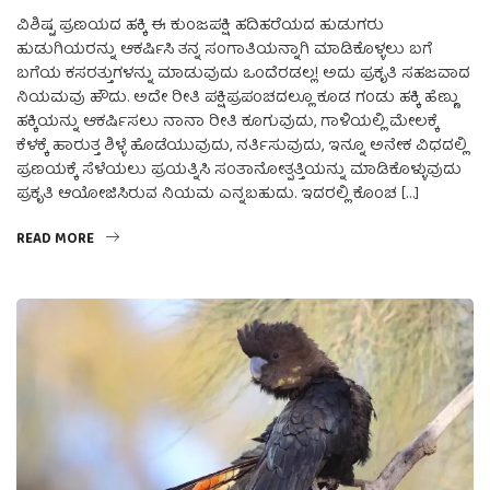
ವಿಶಿಷ್ಟ ಪ್ರಣಯದ ಹಕ್ಕಿ ಈ ಕುಂಜಪಕ್ಷಿ ಹದಿಹರೆಯದ ಹುಡುಗರು
ಹುಡುಗಿಯರನ್ನು ಆಕರ್ಷಿಸಿ ತನ್ನ ಸಂಗಾತಿಯನ್ನಾಗಿ ಮಾಡಿಕೊಳ್ಳಲು ಬಗೆ
ಬಗೆಯ ಕಸರತ್ತುಗಳನ್ನು ಮಾಡುವುದು ಒಂದೆರಡಲ್ಲ! ಅದು ಪ್ರಕೃತಿ ಸಹಜವಾದ
ನಿಯಮವು ಹೌದು. ಅದೇ ರೀತಿ ಪಕ್ಷಿಪ್ರಪಂಚದಲ್ಲೂ ಕೂಡ ಗಂಡು ಹಕ್ಕಿ ಹೆಣ್ಣು
ಹಕ್ಕಿಯನ್ನು ಆಕರ್ಷಿಸಲು ನಾನಾ ರೀತಿ ಕೂಗುವುದು, ಗಾಳಿಯಲ್ಲಿ ಮೇಲಕ್ಕೆ
ಕೆಳಕ್ಕೆ ಹಾರುತ್ತ ಶಿಳ್ಳೆ ಹೊಡೆಯುವುದು, ನರ್ತಿಸುವುದು, ಇನ್ನೂ ಅನೇಕ ವಿಧದಲ್ಲಿ
ಪ್ರಣಯಕ್ಕೆ ಸೆಳೆಯಲು ಪ್ರಯತ್ನಿಸಿ ಸಂತಾನೋತ್ಪತ್ತಿಯನ್ನು ಮಾಡಿಕೊಳ್ಳುವುದು
ಪ್ರಕೃತಿ ಆಯೋಜಿಸಿರುವ ನಿಯಮ ಎನ್ನಬಹುದು. ಇದರಲ್ಲಿ ಕೊಂಚ […]
READ MORE