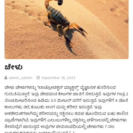
ಚೇಳು
admin_sahithi
September 16, 2023
ಚೇಳು ಚೇಳುಗಳನ್ನು “ಲಾಟ್ರೋಡಕ್ಟಸ್ ಮ್ಯಾಕ್ಟನ್ಸ್” ವೈಜ್ಞಾನಿಕ ಹೆಸರಿನಿಂದ
ಗುರುತಿಸುತ್ತಾರೆ. ಇವು ಜೇಡದಂತ ಕೀಟಗಳ ಜಾತಿಗೆ ಸೇರುತ್ತವೆ. ಇವುಗಳ ಗಾತ್ರ 2
ಸೆಂಟಿಮೀಟರಿನಿಂದ ಹಿಡಿದು 3.3 ಮೀಟರ್ ವರೆಗೆ ಇರುತ್ತವೆ. ಇವುಗಳಿಗೆ 4 ಜೊತೆ
ಕಾಲುಗಳು, ತಲೆ, ಕುಟುಕು ಅಂಗ ಮತ್ತು ಶರೀರ ಇರುತ್ತದೆ. ಇವು
ಅಕಶೇರುಕಗಳಾಗಿದ್ದು ಶರೀರವನ್ನು ರಕ್ಷಿಸಲು ಕವಚ ಹೊಂದಿರುವ ಬಹು ಕಾಲಿನ
ಪ್ರಾಣಿಗಳಾಗಿವೆ. ಇವುಗಳಿಗೆ ಎಲುಬುಗಳಿಲ್ಲ, ರಕ್ತವಿಲ್ಲ. ಚಳಿಗಾಲದಲ್ಲಿ ಚೇಳುಗಳು
ಶೀತನಿದ್ರೆಗೆ ಜಾರುತ್ತವೆ. ಅವುಗಳ ಜೀವಿತಾವಧಿಯಲ್ಲಿ ಚೇಳುಗಳು 7 ಸಲ