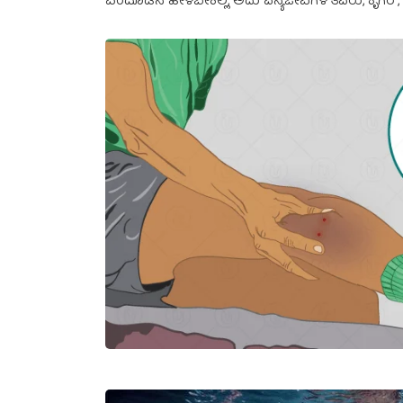
ಎಂದೊಡನೆ ಹೇಳಬೇಕಿಲ್ಲ, ಅದು ವನ್ಯಜೀವಿಗಳ ತವರು, ಕೃಗರ್