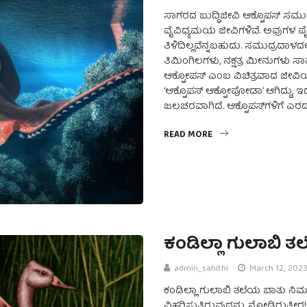
ಸಾಗರದ ಬುದ್ಧಿಜೀವಿ ಆಕ್ಟೊಪಸ್ ಸಮುದ್
ವೈವಿಧ್ಯಮಯ ಜೀವಿಗಳಿವೆ. ಅವುಗಳ ಪೈಕಿ
ತಿಳಿದಿಲ್ಲವೆನ್ನಬಹುದು. ಸಮುದ್ರದಾಳದಲ
ತಿಮಿಂಗಿಲಗಳು, ನಕ್ಷತ್ರ ಮೀನುಗಳು ಸಾಮ
ಆಕ್ಟೋಪಸ್ ಎಂಬ ವಿಚಿತ್ರವಾದ ಜೀವಿಯು
‘ಆಕ್ಟೊಪಸ್ ಆಕ್ಟೋಪೋಡಾ’ ಆಗಿದ್ದು, 
ಜಲಚರವಾಗಿದೆ. ಆಕ್ಟೊಪಸ್‌ಗಳಿಗೆ ಎರಡ
READ MORE
ಕಂಡಿಲ್ಲಾ ಗುಲಾಬಿ 
admin_sahithi
March 12, 202
ಕಂಡಿಲ್ಲಾ ಗುಲಾಬಿ ತಲೆಯ ಬಾತು ನಿಮ್ಮ
ವಿಹರಿಸುತ್ತಿರುವುದನ್ನು ನೋಡಿರುತ್ತ