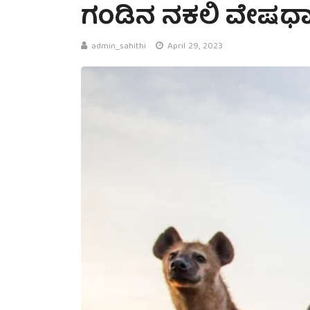
ಗಂಡಿನ ನಕಲಿ ವೇಷಧಾರಿ 
admin_sahithi
April 29, 2023