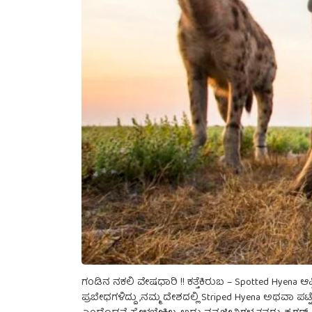
ಗಂಡಿನ ನಕಲಿ ವೇಷಧಾರಿ !! ಕತ್ತೆಕಿರುಬ – Spotted Hyena ಆಫ್
ಪ್ರಬೇಧಗಳಿದ್ದು ,ನಮ್ಮ ದೇಶದಲ್ಲಿ Striped Hyena ಅಥವಾ ಪಟ್