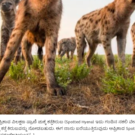
ರಿಕಾದ ವಿಲಕ್ಷಣ ಪ್ರಾಣಿ ಚುಕ್ಕೆ ಕತ್ತೆಕಿರುಬ (Spotted Hyena) ಇದು ಗಂಡಿನ ನಕಲಿ 
ಟೆ ಕತ್ತೆ ಕಿರುಬವನ್ನು ನೋಡಬಹುದು. ಈಗ ನಾನು ಬರೆಯುತ್ತಿರುವುದು ಆಫ್ರಿಕಾದ Spotted