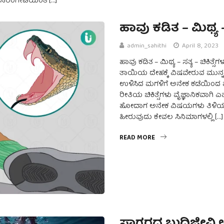
, ಸರಂಗೇಟಿಯಂತ […]
ಹಾವು ಕಡಿತ – ಮಿಥ್ಯ – 
admin_sahithi
April 8, 2023
ಹಾವು ಕಡಿತ – ಮಿಥ್ಯ – ಸತ್ಯ – ಚಿಕಿತ್ಸೆಗ
ತಾಯಿಯ ದೇಹಕ್ಕೆ ವಿಷವೇರುವ ಮುನ್ನ
ಉಳಿಸಿದ ಮಗಳಿಗೆ ಅನೇಕ ಕಡೆಯಿಂದ ಪ್ರಶ
ರೀತಿಯ ಚಿಕಿತ್ಸೆಗಳು ವೈಜ್ಞಾನಿಕವಾಗಿ
ಹೋದಾಗ ಅನೇಕ ವಿಷಯಗಳು ತಿಳಿಯುತ್ತ
ಹೀರುವುದು ಕೇವಲ ಸಿನಿಮಾಗಳಲ್ಲಿ […]
READ MORE