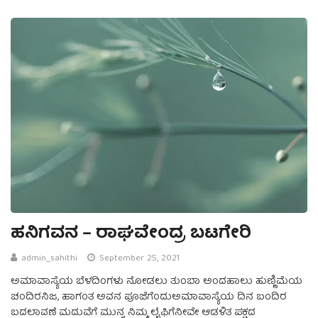
ಹನಿಗವನ – ರಾಘವೇಂದ್ರ ಬಟಗೇರಿ
admin_sahithi
September 25, 2021
ಅಮಾವಾಸ್ಯೆಯ ಬೆಳದಿಂಗಳು ನೋಡಲು ತುಂಬಾ ಅಂದಹಾಲು ಹುಣ್ಣಿಮೆಯ
ಚಂದಿರನಿಜ, ಹಾಗಂತ ಅವನ ಪೂಜೆಗೆಂದುಅಮಾವಾಸ್ಯೆಯ ದಿನ ಬಂದಿರ
ಬದಲಾವಣೆ ಮದುವೆಗೆ ಮುನ್ನ ನಿಮ್ಮ ಲೈಫಿಗೆನೀವೇ ಆಡಳಿತ ಪಕ್ಷದ