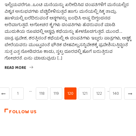
ಇಲ್ಲಿಯವರೆಗೂ…ಒಂಟಿ ಮನೆಯನ್ನು ಖರೀದಿಸಿದ ದಂಪತಿಗಳಿಗೆ ಮನೆಯಲ್ಲಿನ
ವಿಕೃತ ಅನುಭವಗಳು ಬೆಚ್ಚಿಬೀಳಿಸುತ್ತವೆ ಹಾಗು ಮನೆಯಲ್ಲಿ ಸಿಕ್ಕ ತಾಮ್ರ
ಹಾಳೆಯಲ್ಲಿ ಬರೆದಿರುವಂತೆ ಆತ್ಮಗಳನ್ನು ಬಂಧಿಸಿ ಅಷ್ಟ ದಿಗ್ಬಂದನದ
ಅರಿವಾಗುತ್ತದೆ. ಅಗೋಚರ ಕೈಗಳು ದಂಪತಿಗಳು ಹೆದರುವಂತೆ ಮಾಡಿ
ಮುದುಕಿಯ ರೂಪದಲ್ಲಿ ಆತ್ಮವು ಕಥೆಯನ್ನು ಹೇಳತೊಡಗುತ್ತದೆ. ಮುಂದೆ….
ಪಾತ್ರ ಪ್ರವೇಶ, ಶರತ್ತಿನಂತೆ ಕಥೆಯಲ್ಲಿ ಈ ದಂಪತಿಗಳು ಇಬ್ಬರು ಪಾತ್ರಗಳು, ಆತ್ಮಕ್ಕೆ
ಬೇರೆಯವರು ಮುಟ್ಟುವಂತೆ ಭೌತಿಕ ದೇಹವಿಲ್ಲ.ಸನ್ನಿವೇಶಕ್ಕೆ ಪ್ರವೇಶಿಸುತ್ತಿದ್ದಂತೆ
ಸುತ್ತ ಎತ್ತ ನೋಡಿದರೂ ಕಾಡು, ಸ್ವಲ್ಪ ದೂರದಲ್ಲಿ ಹೊಗೆ ಬರುತ್ತಿರುವ
ಗೋಚರತೆ. ಏನು ಮಾಡುವುದು […]
READ MORE
…
…
1
118
119
120
121
122
140
FOLLOW US