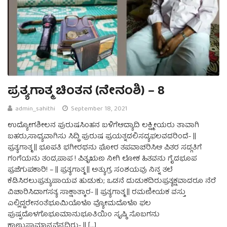
ಪ್ರತ್ಯಗಾತ್ಮ ಚಿಂತನ (ನೇನಂಶಿ) – 8
admin_sahithi
September 18, 2021
ಉದ್ಯೋಗಶೀಲನ ಪುರುಷಸಿಂಹನ ಬಳಿಗೆಆದ್ಯಾದಿ ಲಕ್ಷ್ಮೀಯರು ತಾವಾಗಿ
ಬಹರು,ಸಾಧ್ಯವಾಗಿಸು ಸಿದ್ಧಿ ಪುರುಷ ಪ್ರಯತ್ನದಲಿಸದ್ಯಫಲವದರಿಂದೆ- ||
ಪ್ರತ್ಯಗಾತ್ಮ || ಭೂಪತಿ ಭಗೀರಥನು ಘೋರ ತಪವಾಚರಿಸಿಆ ಪಿತರ ಸದ್ಗತಿಗೆ
ಗಂಗೆಯನು ತಂದ,ಪಾಪ ! ಪಿತೃಋಣ ನೀಗಿ ಲೋಕ ಹಿತವನು ಗೈದಭೂಪ
ಪ್ರಜೆಗುಪಕಾರಿ! – || ಪ್ರತ್ಯಗಾತ್ಮ || ಅತ್ಯುಗ್ರ ಸಂಶಯವು ನಿನ್ನ ತಲೆ
ಕೆಡಿಸಿರಲುಪ್ರತ್ಯುಪಾಯವ ಹುಡುಕು; ಒಡನೆ ದುಡುಕದಿರುಪ್ರತ್ಯಕ್ಷವಾದರೂ ನೆರೆ
ವಿಚಾರಿಸಿದಾಗಸತ್ಯ ಸಾಕ್ಷಾತ್ಕಾರ- || ಪ್ರತ್ಯಗಾತ್ಮ || ರಮಣೀಯಕ ವಸ್ತು
ಎಲ್ಲಿದ್ದರೇನಂತೆಭೂಮಿಯೊಳೊ ವ್ಯೋಮದೊಳೊ ಫಲ
ಪುಷ್ಪದೊಳಗೊಭೂಮಾನುಭೂತಿಯಿಂ ಸೃಷ್ಠಿ ಸೊಬಗನು
ಕಾಣುಸಾಮಾನ್ಯವೆನ್ನದಿರು- || […]