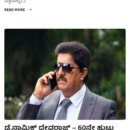
ಎತ್ತರದಲ್ಲಿ […]
READ MORE
ಡೈನಾಮಿಕ್ ದೇವರಾಜ್ – 60ನೇ ಹುಟ್ಟು