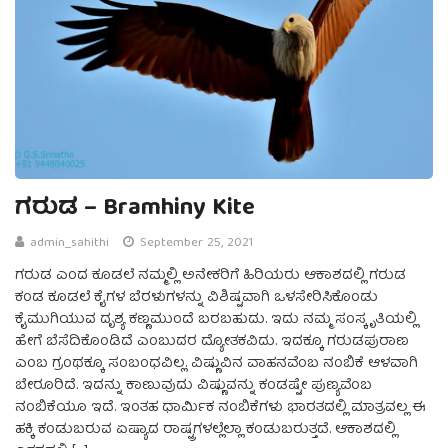
ಗರುಡ – Bramhiny Kite
admin_sahithi
September 25, 2021
ಗರುಡ ಎಂದ ಕೂಡಲೆ ನಮ್ಮಲ್ಲಿ ಅನೇಕರಿಗೆ ಹಿರಿಯರು ಆಕಾಶದಲ್ಲಿ ಗರುಡ
ಕಂಡ ಕೂಡಲೆ ಕೈಗಳ ಬೆರಳುಗಳನ್ನು ವಿಶಿಷ್ಟವಾಗಿ ಒಳಸೇರಿಸಿಕೊಂಡು
ಕೈಮುಗಿಯುವ ದೃಶ್ಯ ಕಣ್ಣಮುಂದೆ ಬರಬಹುದು. ಇದು ನಮ್ಮ ಸಂಸ್ಕೃತಿಯಲ್ಲಿ
ಹೇಗೆ ಬೆಸೆದಿಕೊಂಡಿದೆ ಎಂಬುದರ ದ್ಯೋತಕವಿದು. ಇದಕ್ಕೂ ಗರುಡಪುರಾಣ
ಎಂಬ ಗ್ರಂಥಕ್ಕೂ ಸಂಬಂಧವಿಲ್ಲ. ವಿಷ್ಣುವಿನ ವಾಹನವೆಂಬ ನಂಬಿಕೆ ಆಳವಾಗಿ
ಬೇರೂರಿದೆ. ಇದನ್ನು ಕಾಣುವುದು ವಿಷ್ಣುವನ್ನು ಕಂಡಷ್ಟೇ ಪುಣ್ಯವೆಂಬ
ನಂಬಿಕೆಯೂ ಇದೆ. ಇಂತಹ ಧಾರ್ಮಿಕ ನಂಬಿಕೆಗಳು ಭಾರತದಲ್ಲಿ ಮಾತ್ರವಲ್ಲ ಈ
ಹಕ್ಕಿ ಕಂಡುಬರುವ ಏಷ್ಯಾದ ರಾಷ್ಟ್ರಗಳಲ್ಲೆಲ್ಲಾ ಕಂಡುಬರುತ್ತದೆ. ಆಕಾಶದಲ್ಲಿ