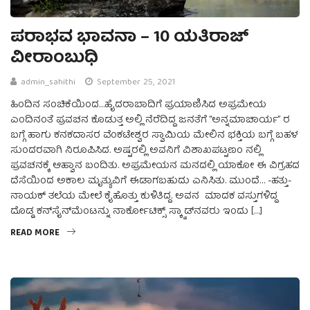
ಪರಾಭವ ಭಾವನಾ – 10 ಯತಿರಾಜ್
ವೀರಾಂಬುಧಿ
admin_sahithi
September 25, 2021
ಹಿಂದಿನ ಸಂಚಿಕೆಯಿಂದ…ಹೈದರಾಬಾದಿಗೆ ಪ್ರಯಾಣಿಸಿದ ಅಪ್ರಮೇಯ
ಎಂದಿನಂತೆ ಪ್ರವಚನ ಕೊಡುತ್ತ ಅಲ್ಲಿ ನೆರೆದಿದ್ದ ಜನತೆಗೆ “ಅನ್ನಮಾಚಾರ್ಯ” ರ
ಬಗ್ಗೆ ಹಾಗು ಕನಕದಾಸರ ವೆಂಕಟೇಶ್ವರ ಸ್ವಾಮಿಯ ಮೇಲಿನ ಭಕ್ತಿಯ ಬಗ್ಗೆ ಬಹಳ
ಸುಂದರವಾಗಿ ನಿರೂಪಿಸಿದ. ಅಷ್ಟರಲ್ಲಿ ಅವನಿಗೆ ವಿಶಾಖಪಟ್ಟಣಂ ನಲ್ಲಿ
ಪ್ರವಚನಕ್ಕೆ ಆಹ್ವಾನ ಬಂದಿತು. ಅಪ್ರಮೇಯನ ಮನದಲ್ಲಿ ಯಾಕೋ ಈ ವಿಗ್ರಹದ
ದೆಸೆಯಿಂದ ಅಕಾಲ ಮೃತ್ಯುವಿಗೆ ಈಡಾಗಬಹುದು ಎನಿಸಿತು. ಮುಂದೆ… -ಹತ್ತು-
ನಾಯಕ್‌ ತಲೆಯ ಮೇಲೆ ಕೈಹೊತ್ತು ಕುಳಿತಿದ್ದ. ಅವನ ಮಾದಕ ವಸ್ತುಗಳಿದ್ದ
ದೊಡ್ಡ ಕನ್‌ಸೈನ್‌ಮೆಂಟನ್ನು ನಾರ್ಕೋಟಿಕ್ಸ್‌ ಸ್ಕ್ವಾಡ್‌ನವರು ಇಂದು […]
READ MORE