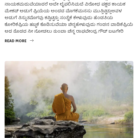
ನಾಯಕಮದುವೆಯಾದರೆ ಅದೇ ಲೈಫಲಿನಿಮದೆ ವಿರೋಧ ಪಕ್ಷದ ಕಾಯಕ
ಮೇಕಪ್ ಅಡುಗೆ ಪ್ರಿಯೆಯ ಅಂದದ ಮೊಗಕೆಮನಸು ಮುತ್ತಿಟ್ಟಿತ್ತುಅವಳ
ಅಡುಗೆ ತಿನ್ನುತಮೊಗವು ಕಪ್ಪಿಟ್ಟಿತ್ತು ಸಂತೈಕೆ ಕೇಳುವುದು ಹೆಂಡತಿಯ
ಕೋರಿಕೆಪ್ರಿಯ ಹಬ್ಬಕೆ ಕೊಡಿಸುವೆಯಾ ಚಿನ್ನಹೇಳುವುದು ಗಂಡನ ವಾಡಿಕೆಪ್ರಿಯೆ
ಅದ ತೊಡದ ನೀ ನೋಡಲು ತುಂಬಾ ಚೆನ್ನ ರಾಘವೇಂದ್ರ ಗೌಡ್ ಬಟಗೇರಿ
READ MORE