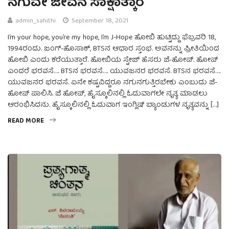
ನಗುವೇ ಜೀವನ ಸಾಕ್ಷಾತ್ಕಾರ
admin_sahithi
September 18, 2021
I’m your hope, you’re my hope, I’m J-Hope ಹೋಬಿ ಹುಟ್ಟಿದ್ದು ಫೆಬ್ರವರಿ 18,
1994ರಂದು. ಜಂಗ್-ಹೊಸಾಕ್, BTSನ‌ ಆಧಾರ ಸ್ತಂಭ. ಅವನನ್ನು ಪ್ರೀತಿಯಿಂದ
ಹೋಬಿ ಎಂದು ಕರೆಯುತ್ತಾರೆ. ಹೋಬಿಯ ಸ್ಟೇಜ್ ಹೆಸರು ಜೆ-ಹೋಪ್. ಹೋಪ್
ಎಂದರೆ ಭರವಸೆ…. BTSನ ಭರವಸೆ…. ಯುವಜನರ ಭರವಸೆ. BTSನ ಭರವಸೆ….
ಯುವಜನರ ಭರವಸೆ. ಏನೇ ಕಷ್ಟವಿದ್ದರೂ ನಗುನಗುತ್ತಿರಬೇಕು ಎಂಬುದು ಜೆ-
ಹೋಪ್ ಪಾಲಿಸಿ. ಜೆ ಹೋಪ್, ಹೈಸ್ಕೂಲಿನಲ್ಲಿ ಓದುವಾಗಲೇ ನೃತ್ಯ ಮಾಡಲು
ಆರಂಭಿಸಿದನು. ಹೈಸ್ಕೂಲಿನಲ್ಲಿ ಓದುವಾಗ ಇಂಗ್ಲಿಷ್ ಬ್ಯಾಂಡುಗಳ ನೃತ್ಯವನ್ನು […]
READ MORE