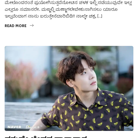
ಮೇಲೊಂದರಂತೆ ಪ್ರಯೋಗಿಸುತ್ತದೆನೋಟಿನ ಚಳಕ ಇಲ್ಲಿ ನಡೆಯುವುದೇ ಇಲ್ಲ!
ಎಲ್ಲರೂ ಸಮಾನರೇ.. ಮಣ್ಣಲ್ಲಿ ಮಣ್ಣಾಗಲೇಬೇಕುಸಾಗಿಸಲು ಯಾರೂ
ಇಲ್ಲವೆಂದಾಗ ನಾನು ಬರುತ್ತೇನೆದಾರಿಬಿಡಿ!! ನಾಲ್ಕೇ ಚಕ್ರ, […]
READ MORE