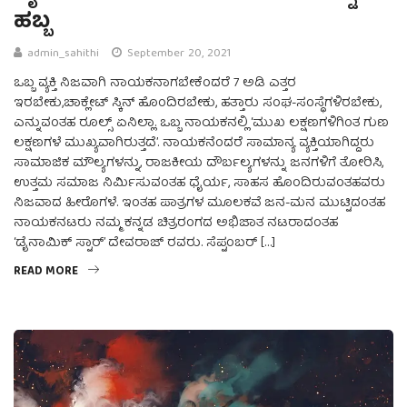
ಹಬ್ಬ
admin_sahithi
September 20, 2021
ಒಬ್ಬ ವ್ಯಕ್ತಿ ನಿಜವಾಗಿ ನಾಯಕನಾಗಬೇಕೆಂದರೆ 7 ಅಡಿ ಎತ್ತರ
ಇರಬೇಕು,ಚಾಕ್ಲೇಟ್ ಸ್ಕಿನ್ ಹೊಂದಿರಬೇಕು, ಹತ್ತಾರು ಸಂಘ-ಸಂಸ್ಥೆಗಳಿರಬೇಕು,
ಎನ್ನುವಂತಹ ರೂಲ್ಸ್ ಏನಿಲ್ಲಾ. ಒಬ್ಬ ನಾಯಕನಲ್ಲಿ ‘ಮುಖ ಲಕ್ಷಣಗಳಿಗಿಂತ ಗುಣ
ಲಕ್ಷಣಗಳೆ ಮುಖ್ಯವಾಗಿರುತ್ತದೆ’. ನಾಯಕನೆಂದರೆ ಸಾಮಾನ್ಯ ವ್ಯಕ್ತಿಯಾಗಿದ್ದರು
ಸಾಮಾಜಿಕ ಮೌಲ್ಯಗಳನ್ನು, ರಾಜಕೀಯ ದೌರ್ಬಲ್ಯಗಳನ್ನು ಜನಗಳಿಗೆ ತೋರಿಸಿ,
ಉತ್ತಮ ಸಮಾಜ ನಿರ್ಮಿಸುವಂತಹ ಧೈರ್ಯ, ಸಾಹಸ ಹೊಂದಿರುವಂತಹವರು
ನಿಜವಾದ ಹೀರೊಗಳೆ. ಇಂತಹ ಪಾತ್ರಗಳ ಮೂಲಕವೆ ಜನ-ಮನ ಮುಟ್ಟಿದಂತಹ
ನಾಯಕನಟರು ನಮ್ಮ ಕನ್ನಡ ಚಿತ್ರರಂಗದ ಅಭಿಜಾತ ನಟರಾದಂತಹ
‘ಡೈನಾಮಿಕ್ ಸ್ಟಾರ್’ ದೇವರಾಜ್ ರವರು. ಸೆಪ್ಟಂಬರ್ […]
READ MORE